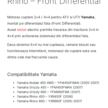
Rhino – Front Differential
Motoras cuplare 2×4 / 4×4 pentru ATV si UTV
Yamaha
,
montat pe diferentialul fata (Front Differential).
Acest
motor
electric permite trecerea din tractiune 2×4 in
4×4 prin actionarea sistemului din diferentialul fata.
Daca sistemul 4×4 nu mai cupleaza, ramane blocat sau
functioneaza intermitent, motorasul de cuplare este una
dintre cele mai frecvente cauze.
Compatibilitate Yamaha
Yamaha Kodiak 450 4WD – YFM450FWAN (2005-2007)
Yamaha Grizzly 450 – YFM450FWAN (2007)
Yamaha Grizzly 660 – YFM660FWA (2007)
Yamaha Rhino 450 – YXR450F (2006)
Yamaha Rhino 660 – YXR660F (2005-2007)