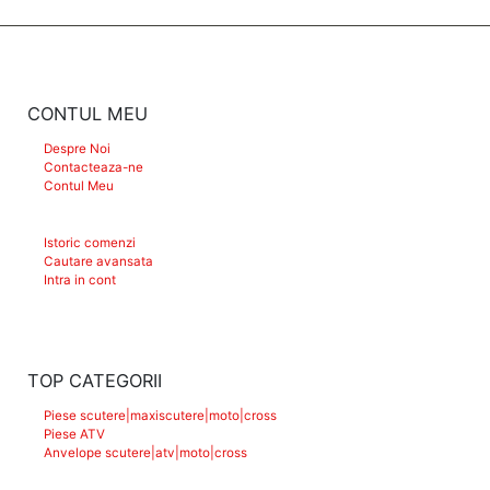
CONTUL MEU
Despre Noi
Contacteaza-ne
Contul Meu
Istoric comenzi
Cautare avansata
Intra in cont
TOP CATEGORII
Piese scutere|maxiscutere|moto|cross
Piese ATV
Anvelope scutere|atv|moto|cross