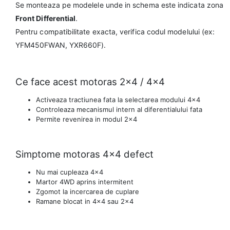
Se monteaza pe modelele unde in schema este indicata zona
Front Differential
.
Pentru compatibilitate exacta, verifica codul modelului (ex:
YFM450FWAN, YXR660F).
Ce face acest motoras 2×4 / 4×4
Activeaza tractiunea fata la selectarea modului 4×4
Controleaza mecanismul intern al diferentialului fata
Permite revenirea in modul 2×4
Simptome motoras 4×4 defect
Nu mai cupleaza 4×4
Martor 4WD aprins intermitent
Zgomot la incercarea de cuplare
Ramane blocat in 4×4 sau 2×4