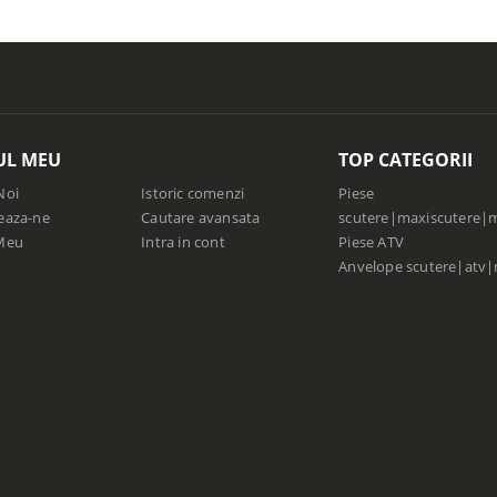
UL MEU
TOP CATEGORII
Noi
Istoric comenzi
Piese
eaza-ne
Cautare avansata
scutere|maxiscutere|
Meu
Intra in cont
Piese ATV
Anvelope scutere|atv