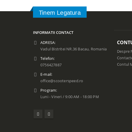
Tinem Legatura
INFORMATII CONTACT
CONT
ADRESA:
Vadul Bistritei NR.36 Bacau, Romania
Despre 
Contact
Telefon:
Contul 
0756427887
E-mail:
office@scooterspeed.ro
Program:
Luni - Vineri / 9:00 AM - 18:00 PM