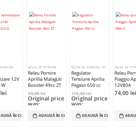
 PORNIRE
RELEE DE PORNIRE
RELEE DE PORNIRE
,
REGULATORI TENSIUNE
RELEE DE PO
Releu Pornire
Regulator
Releu Porn
izare 12V
Aprillia Malaguti
Tensiune Aprilia
Piaggio Ap
21W
Booster 49cc 2T
Pegaso 650 cc
12V80A
li 125
0
lei
74,00
le
50,00
lei
115,00
lei
Original price
Original price
was:
was:
50,00 lei.
115,00 lei.
39,00
lei
99,00
lei
AUGĂ ÎN COȘ
ADAUGĂ ÎN COȘ
ADAUGĂ ÎN COȘ
ADAU
Current price
Current price
is: 39,00 lei.
is: 99,00 lei.