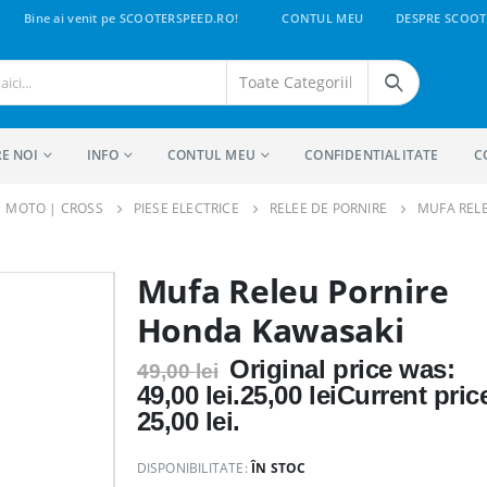
Bine ai venit pe SCOOTERSPEED.RO!
CONTUL MEU
DESPRE SCOOT
E NOI
INFO
CONTUL MEU
CONFIDENTIALITATE
C
 | MOTO | CROSS
PIESE ELECTRICE
RELEE DE PORNIRE
MUFA REL
Mufa Releu Pornire
Honda Kawasaki
Original price was:
49,00
lei
49,00 lei.
25,00
lei
Current price
25,00 lei.
DISPONIBILITATE:
ÎN STOC