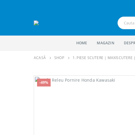
HOME
MAGAZIN
DESPR
ACASĂ
SHOP
1. PIESE SCUTERE | MAXISCUTERE
-49%