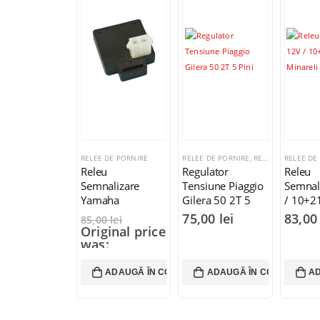
RELEE DE PORNIRE
RELEE DE PORNIRE
,
REGULATORI TENSIUNE
RELEE DE
Releu
Regulator
Releu
Semnalizare
Tensiune Piaggio
Semnal
Yamaha
Gilera 50 2T 5
/ 10+
12V/10W x
Pini
Minare
75,00
lei
83,0
85,00
lei
2+1,2W Ovetto
Original price
was:
85,00 lei.
75,00
lei
ADAUGĂ ÎN COȘ
ADAUGĂ ÎN COȘ
AD
Current price
is: 75,00 lei.