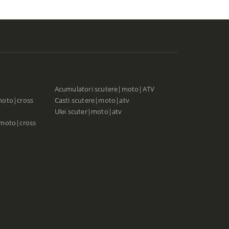
Acumulatori scutere|moto|ATV
moto|cross
Casti scutere|moto|atv
Ulei scuter|moto|atv
|moto|cross