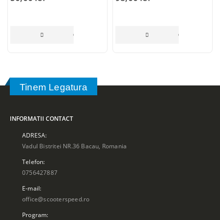
CITEȘTE MAI MULT
CITEȘTE MAI 
Tinem Legatura
INFORMATII CONTACT
ADRESA:
Vadul Bistritei NR.36 Bacau, Romania
Telefon:
0756427887
E-mail:
office@scooterspeed.ro
Program: