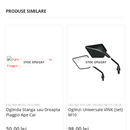
PRODUSE SIMILARE
STOC EPUIZAT
STOC EPUIZAT
OGLINZI MOTO / SCUTERE
OGLINZI ATV -URI
,
OGLINZI MOTO / SCUTERE
Oglinda Stanga sau Dreapta
Oglinzi Universale VINK [set]
Piaggio Ape Car
M10
50,00
lei
98,00
lei