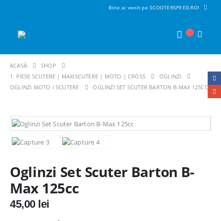
Bine ai venit pe SCOOTERSPEED.RO!
ACASĂ
SHOP
1. PIESE SCUTERE | MAXISCUTERE | MOTO | CROSS
OGLINZI
OGLINZI MOTO / SCUTERE
OGLINZI SET SCUTER BARTON B-MAX 125CC
Oglinzi Set Scuter Barton B-
Max 125cc
45,00
lei