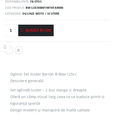
DISPONIBILITATE:
ÎN STOC
COD PRODUS:
BM-LUSSKBM1RR10TAR000
CATEGORIE:
OGLINZI MOTO / SCUTERE
ADAUGĂ ÎN COȘ
Oglinzi Set Scuter Barton B-Max 125cc
Descriere generală:
Set oglindă scuter – 2 buc stanga si dreapta
Oferă un câmp vizual larg, ceea ce se traduce printr-o
siguranță sporită
Design modern și manoperă de înaltă calitate