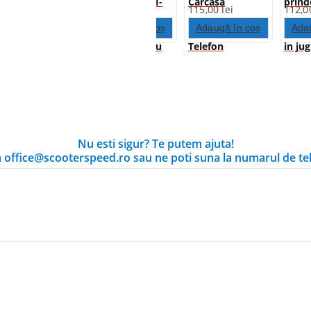
Universal
prindere OPTI-
Carcasa
prind
145,00
lei
134,00
lei
115,00
lei
112,
CASE [prindere
Universala
CASE 
Adaugă în coș
Adaugă în coș
Adaugă în coș
Ada
pe oglinda sau
Telefon
in ju
sau cross bar]
85x170mm
17,2
Nu esti sigur? Te putem ajuta!
la office@scooterspeed.ro sau ne poti suna la numarul de te