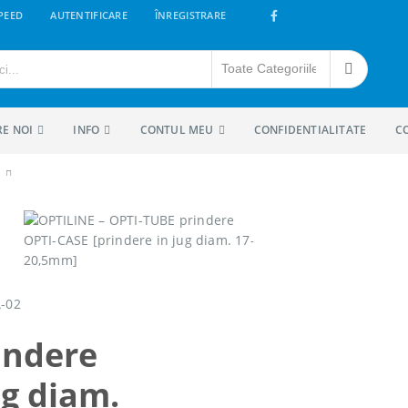
PEED
AUTENTIFICARE
ÎNREGISTRARE
RE NOI
INFO
CONTUL MEU
CONFIDENTIALITATE
C
5MM]
indere
ug diam.