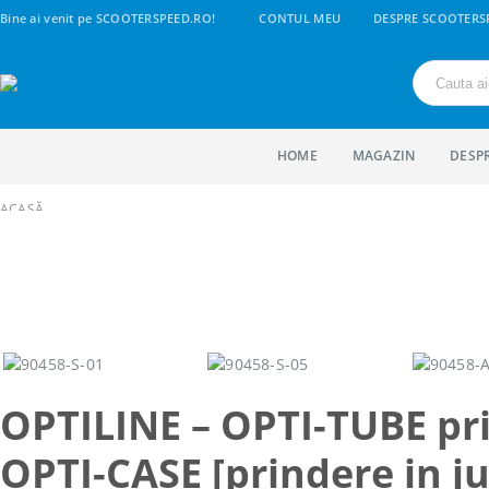
Bine ai venit pe SCOOTERSPEED.RO!
CONTUL MEU
DESPRE SCOOTERS
HOME
MAGAZIN
DESP
ACASĂ
SHOP
1. PIESE SCUTERE | MAXISCUTERE | MOTO | CROSS
ACCESORII
SUPORTI TELEFON
OPTILINE – OPTI-TUBE PRINDERE OPTI-CASE [PRINDERE IN JUG DIAM. 17-20,
OPTILINE – OPTI-TUBE pr
OPTI-CASE [prindere in j