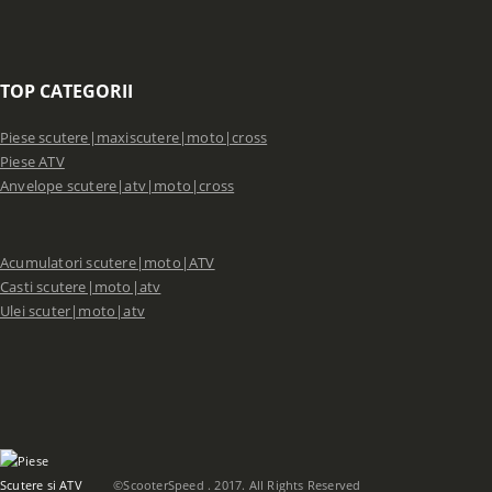
TOP CATEGORII
Piese scutere|maxiscutere|moto|cross
Piese ATV
Anvelope scutere|atv|moto|cross
Acumulatori scutere|moto|ATV
Casti scutere|moto|atv
Ulei scuter|moto|atv
©ScooterSpeed . 2017. All Rights Reserved