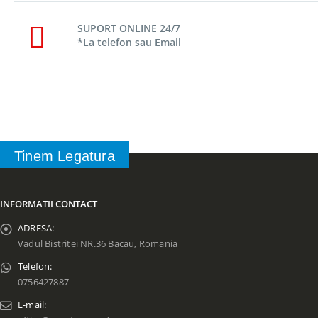
SUPORT ONLINE 24/7
*La telefon sau Email
Tinem Legatura
INFORMATII CONTACT
ADRESA:
Vadul Bistritei NR.36 Bacau, Romania
Telefon:
0756427887
E-mail: