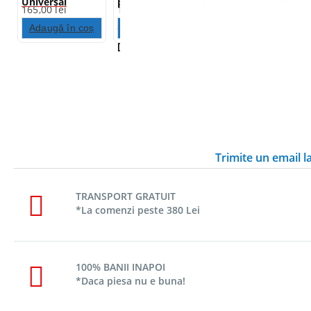
Universal
prindere OPTI-
Universal
165,00
lei
119,00
lei
160,00
lei
167X90X20
CASE si camera
155X77X20
Adaugă în coș
Adaugă în coș
Adaugă în coș
[prindere pe
ghidon diam.
22-31,75mm]
Trimite un email 
TRANSPORT GRATUIT
*La comenzi peste 380 Lei
100% BANII INAPOI
*Daca piesa nu e buna!