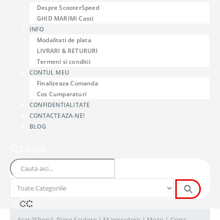
Despre ScooterSpeed
GHID MARIMI Casti
INFO
Modalitati de plata
LIVRARI & RETURURI
Termeni si conditii
CONTUL MEU
Finalizeaza Comanda
Cos Cumparaturi
CONFIDENTIALITATE
CONTACTEAZA-NE!
BLOG
Caută
Acasă
Shop
1. Piese Scutere | Maxiscutere | Moto | Cross