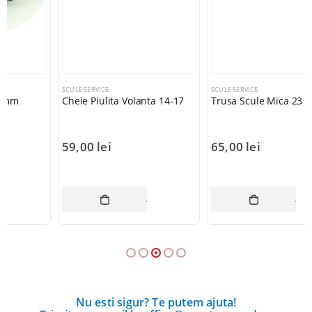
SCULE SERVICE
SCULE SERVICE
Cheie Piulita Volanta 14-17
Trusa Scule Mica 23 pcs.
59,00
lei
65,00
lei
COȘ
ADAUGĂ ÎN COȘ
ADAUGĂ ÎN CO
Nu esti sigur? Te putem ajuta!