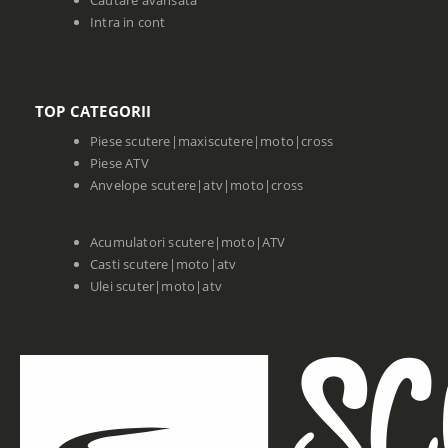
Cautare avansata
Intra in cont
TOP CATEGORII
Piese scutere|maxiscutere|moto|cross
Piese ATV
Anvelope scutere|atv|moto|cross
Acumulatori scutere|moto|ATV
Casti scutere|moto|atv
Ulei scuter|moto|atv