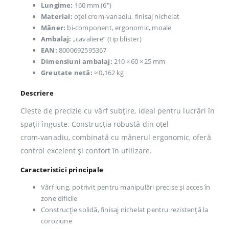
Lungime:
160 mm (6″)
Material:
oţel crom‑vanadiu, finisaj nichelat
Mâner:
bi‑component, ergonomic, moale
Ambalaj:
„cavaliere” (tip blister)
EAN:
8000692595367
Dimensiuni ambalaj:
210 × 60 × 25 mm
Greutate netă:
≈ 0,162 kg
Descriere
Cleste de precizie cu vârf subțire, ideal pentru lucrări în
spații înguste. Construcția robustă din oţel
crom‑vanadiu, combinată cu mânerul ergonomic, oferă
control excelent și confort în utilizare.
Caracteristici principale
Vârf lung, potrivit pentru manipulări precise și acces în
zone dificile
Construcție solidă, finisaj nichelat pentru rezistență la
coroziune