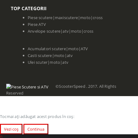
TOP CATEGORII
Piese scutere|maxiscutere|moto|cross
Piese ATV
Anvelope scutere|atv|moto|cross
Acumulatori scutere|moto|ATV
Casti scutere|moto|atv
Ulei scuter|moto|atv
©ScooterSpeed . 2017. All Rights
Reserved
Tocmai ați adăugat acest produs în coș:
Vezi coș
Continua