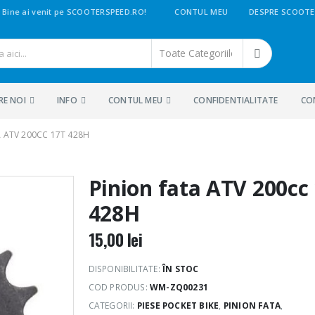
Bine ai venit pe SCOOTERSPEED.RO!
CONTUL MEU
DESPRE SCOOTE
RE NOI
INFO
CONTUL MEU
CONFIDENTIALITATE
CO
 ATV 200CC 17T 428H
Pinion fata ATV 200cc
428H
15,00
lei
DISPONIBILITATE:
ÎN STOC
COD PRODUS:
WM-ZQ00231
CATEGORII:
PIESE POCKET BIKE
,
PINION FATA
,