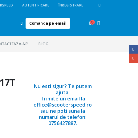
RSPEED
AUTENTIFICARE
ÎNREGISTRARE
Comanda pe email
NTACTEAZA-NE!
BLOG
 17T
Nu esti sigur? Te putem
ajuta!
Trimite un email la
office@scooterspeed.ro
sau ne poti suna la
numarul de telefon:
0756427887.