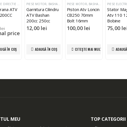
AN SHINERAY ZONGSHEN LONCIN
SUSPENSIE DIRECTIE SI FRANARE
PIESE MOTOR
,
ETRIERE FRANA
,
BASHAN SHINERAY ZONGSHEN LONCIN
,
BASHAN SHINERAY ZONGSHEN LONCIN
PIESE MOTOR
,
BASHAN SHINERAY ZONGSHEN LONCIN
PIESE ELECTR
Frana ATV
Garnitura Cilindru
Piston Atv Loncin
Stator Ma
 200CC
ATV Bashan
CB250 70mm
Atv 110 1
200cc 250cc
Bolt 16mm
Bobine
62.9mm
12,00
lei
100,00
lei
75,00
le
lei
nal price
 lei.
00
lei
UGĂ ÎN COȘ
ADAUGĂ ÎN COȘ
CITEȘTE MAI MULT
ADAUGĂ
nt price
5,00 lei.
TUL MEU
TOP CATEGORII