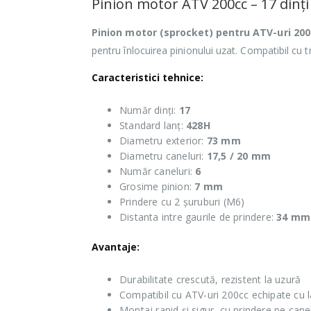
Pinion motor ATV 200cc – 17 dinți
Pinion motor (sprocket) pentru ATV-uri 20
pentru înlocuirea pinionului uzat. Compatibil cu 
Caracteristici tehnice:
Număr dinți:
17
Standard lanț:
428H
Diametru exterior:
73 mm
Diametru caneluri:
17,5 / 20 mm
Număr caneluri:
6
Grosime pinion:
7 mm
Prindere cu 2 șuruburi (M6)
Distanta intre gaurile de prindere:
34 mm
Avantaje:
Durabilitate crescută, rezistent la uzură
Compatibil cu ATV-uri 200cc echipate cu 
Montaj rapid și sigur, cu prindere pe cane