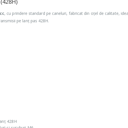
 (428H)
0cc
, cu prindere standard pe caneluri, fabricat din oțel de calitate, idea
transmisii pe lanț pas 428H.
lanț 428H
luri și șuruburi M6