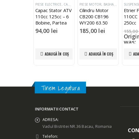
E MOTOR
,
BASHAN SHINERAY ZONGSHEN LONCIN
,
MOTOR SI COMPONENTE
PIESE ELECTRICE
,
BASHAN SHINERAY ZONGSHEN LONCIN
,
CARTERE , CAPACE & PREZOANE MOTOR
PIESE MOTOR
,
BASHAN SHINERAY ZONGSHEN LONCIN
,
BASH
burator ATV
Capac Stator ATV
Cilindru Motor
Etrier 
co KXR MXU
110cc 125cc – 6
CB200 CB196
110CC
xer 250
Bobine, Partea
WY200 63.50
250cc
cc PZ30
Stângă
mm RACIRE AER
5,00
lei
94,00
lei
185,00
lei
155,00
Origi
was:
155,00
115,
ADAUGĂ ÎN COȘ
ADAUGĂ ÎN COȘ
ADAUGĂ ÎN COȘ
ADA
Curre
is: 11
Tinem Legatura
INFORMATII CONTACT
ADRESA:
Vadul Bistritei NR.36 Bacau, Romania
CON
Telefon: