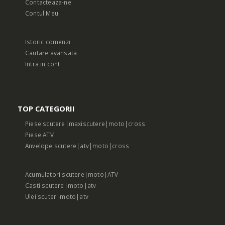
Contacteaza-ne
Contul Meu
Istoric comenzi
Cautare avansata
Intra in cont
TOP CATEGORII
Piese scutere|maxiscutere|moto|cross
Piese ATV
Anvelope scutere|atv|moto|cross
Acumulatori scutere|moto|ATV
Casti scutere|moto|atv
Ulei scuter|moto|atv