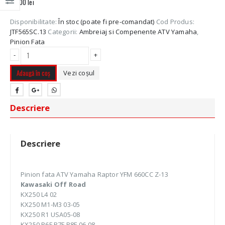
49,00
lei
Disponibilitate:
În stoc (poate fi pre-comandat)
Cod Produs:
JTF565SC.13
Categorii:
Ambreiaj si Compenente ATV Yamaha
,
Pinion Fata
-
+
Adaugă în coș
Vezi coșul
Descriere
Descriere
Pinion fata ATV Yamaha Raptor YFM 660CC Z-13
Kawasaki Off Road
KX250 L4 02
KX250 M1-M3 03-05
KX250 R1 USA05-08
KX250 R6F,R7F,R8F 06-08