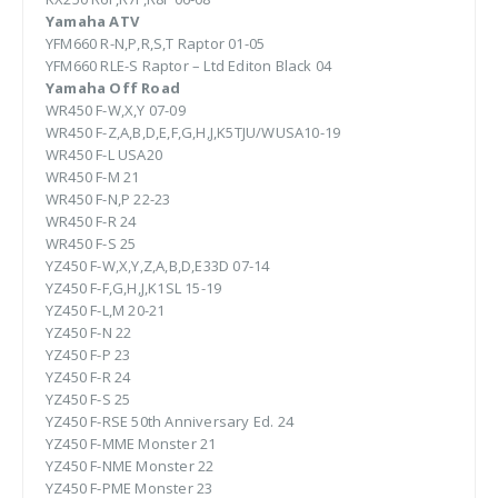
Yamaha ATV
YFM660 R-N,P,R,S,T Raptor 01-05
YFM660 RLE-S Raptor – Ltd Editon Black 04
Yamaha Off Road
WR450 F-W,X,Y 07-09
WR450 F-Z,A,B,D,E,F,G,H,J,K5TJU/WUSA10-19
WR450 F-L USA20
WR450 F-M 21
WR450 F-N,P 22-23
WR450 F-R 24
WR450 F-S 25
YZ450 F-W,X,Y,Z,A,B,D,E33D 07-14
YZ450 F-F,G,H,J,K1SL 15-19
YZ450 F-L,M 20-21
YZ450 F-N 22
YZ450 F-P 23
YZ450 F-R 24
YZ450 F-S 25
YZ450 F-RSE 50th Anniversary Ed. 24
YZ450 F-MME Monster 21
YZ450 F-NME Monster 22
YZ450 F-PME Monster 23