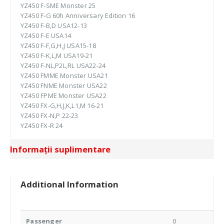
YZ450 F-SME Monster 25
YZ450 F-G 60h Anniversary Edition 16
YZ450 F-B,D USA12-13
YZ450 F-E USA14
YZ450 F-F,G,H,J USA15-18
YZ450 F-K,L,M USA19-21
YZ450 F-NL,P2L,RL USA22-24
YZ450 FMME Monster USA21
YZ450 FNME Monster USA22
YZ450 FPME Monster USA22
YZ450 FX-G,H,J,K,L1,M 16-21
YZ450 FX-N,P 22-23
YZ450 FX-R 24
Informații suplimentare
Additional Information
Passenger
0