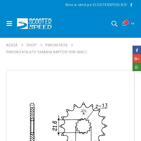
Bine ai venit pe SCOOTERSPEED.RO!
ACASĂ
SHOP
PINION FATA
PINION FATA ATV YAMAHA RAPTOR YFM 660CC