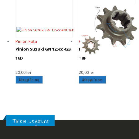
Pinion Fata
Pinion Fata
Pinion Suzuki GN 125cc 428
Pinion pocket ATV 11Dinti
16D
T8F
20,00
lei
20,00
lei
Adaugă în coș
Adaugă în coș
Tinem Legatura