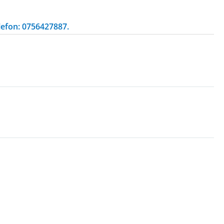
lefon: 0756427887.