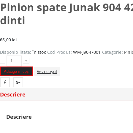
Pinion spate Junak 904 4
dinti
65,00
lei
Disponibilitate:
În stoc
Cod Produs:
WM-J9047001
Categorie:
Pini
-
+
Vezi coșul
Adaugă în coș
Descriere
Descriere