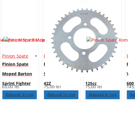
Pinion Spate
Pinion Spate
Pinion Spate
Pin
Pinion Spate
Pinion Spate
Pinion Spate
Pin
Moped Barton
Suzuki GN 125cc
Romet ZK 49cc
Yam
Sprint Fighter
42Z
125cc
600
60,00
lei
75,00
lei
75,00
lei
145
49cc 2T 42Z
47Z
Adaugă în coș
Adaugă în coș
Adaugă în coș
Ad