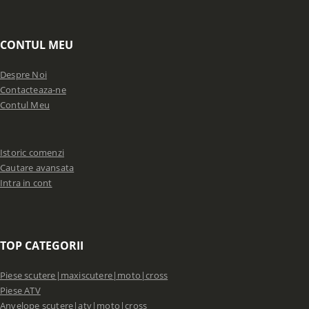
CONTUL MEU
Despre Noi
Contacteaza-ne
Contul Meu
Istoric comenzi
Cautare avansata
Intra in cont
TOP CATEGORII
Piese scutere|maxiscutere|moto|cross
Piese ATV
Anvelope scutere|atv|moto|cross