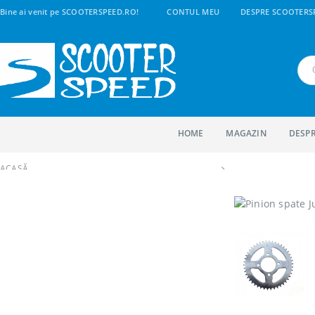
Bine ai venit pe SCOOTERSPEED.RO!
CONTUL MEU
DESPRE SCOOTERS
HOME
MAGAZIN
DESPR
ACASĂ
SHOP
1. PIESE SCUTERE | MAXISCUTERE | MOTO | CROSS
KIT LANT SI PINIOANE
PINION SPATE
PINION SPATE JUNAK 904 428 46 DINTI