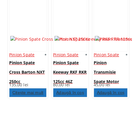
Pinion Spate
Pinion Spate
Pinion Spate
Pinion Spate
Pinion Spate
Pinion
Cross Barton NXT
Keeway RKF RKR
Transmisie
250cc
125cc 46Z
Spate Motor
135,00
lei
80,00
lei
45,00
lei
Bicicleta 49cc 2T
Citește mai mult
Adaugă în coș
Adaugă în coș