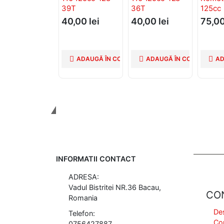
39T
36T
125cc
40,00
lei
40,00
lei
75,0
ADAUGĂ ÎN COȘ
ADAUGĂ ÎN COȘ
AD
Tinem Legatura
INFORMATII CONTACT
ADRESA:
Vadul Bistritei NR.36 Bacau,
CO
Romania
De
Telefon:
Co
0756427887