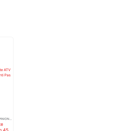
-13%
INION SPATE
PINION SPATE
SUSPENSIE DIRECTIE SI FRANARE
PIESE MOTOR
,
PINION SPATE
,
PINION SPAT
te
Pinion Spate
Pinion Spate
Pinion Spate
n 45
ATV Barton
ATV Bashan
ATV Bashan 40