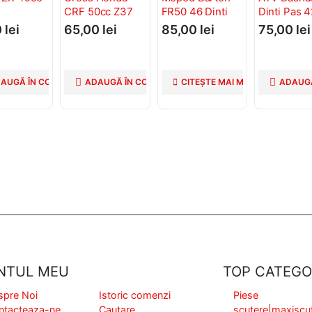
CRF 50cc Z37
FR50 46 Dinti
Dinti Pas 
0
lei
65,00
lei
85,00
lei
75,00
lei
AUGĂ ÎN COȘ
ADAUGĂ ÎN COȘ
CITEȘTE MAI MULT
ADAUGĂ
NTUL MEU
TOP CATEGO
spre Noi
Istoric comenzi
Piese
ntacteaza-ne
Cautare
scutere|maxiscu