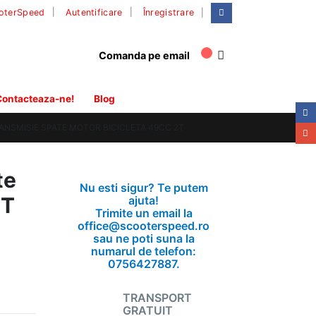
|
oterSpeed
Autentificare
Înregistrare
Comanda pe email
ontacteaza-ne!
Blog
ANSMISIE SPATE MOTOR BICICLETA 49CC 2T
te
Nu esti sigur? Te putem
2T
ajuta!
Trimite un email la
office@scooterspeed.ro
sau ne poti suna la
numarul de telefon:
0756427887.
TRANSPORT
GRATUIT