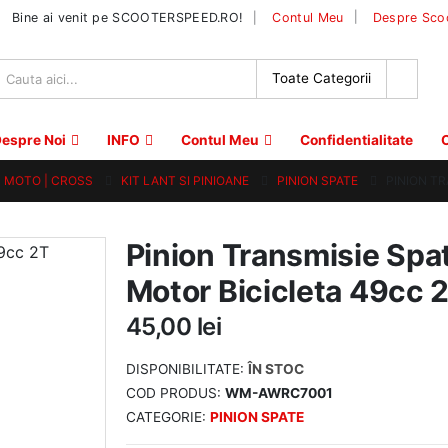
|
Bine ai venit pe SCOOTERSPEED.RO!
Contul Meu
Despre Sco
espre Noi
INFO
Contul Meu
Confidentialitate
C
 | MOTO | CROSS
KIT LANT SI PINIOANE
PINION SPATE
PINION TR
Pinion Transmisie Spa
Motor Bicicleta 49cc 
45,00
lei
DISPONIBILITATE:
ÎN STOC
COD PRODUS:
WM-AWRC7001
CATEGORIE:
PINION SPATE