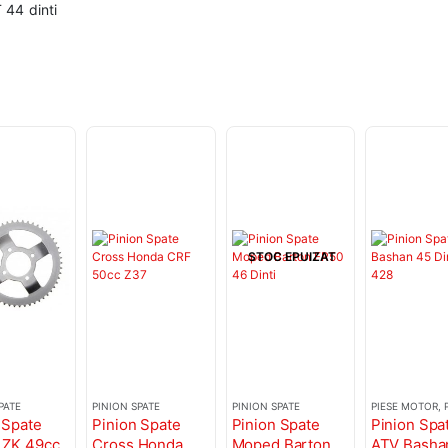
 44 dinti
STOC EPUIZAT
PATE
PINION SPATE
PINION SPATE
PIESE MOTOR
,
P
 Spate
Pinion Spate
Pinion Spate
Pinion Spa
 ZK 49cc
Cross Honda
Moped Barton
ATV Basha