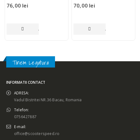
76,00
lei
70,00
lei
ADAUGĂ ÎN COȘ
ADAUGĂ ÎN COȘ
Tinem Legatura
INFORMATII CONTACT
ADRESA:
Vadul Bistritei NR.36 Bacau, Romania
Telefon:
0756427887
E-mail:
office@scooterspeed.ro