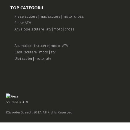
TOP CATEGORII
Piese scutere|maxiscutere|moto|cross
Piese ATV
Anvelope scutere|atv|moto|cross
Acumulatori scutere|moto|ATV
Casti scutere|moto|atv
Ulei scuter|moto|atv
©ScooterSpeed . 2017. All Rights Reserved