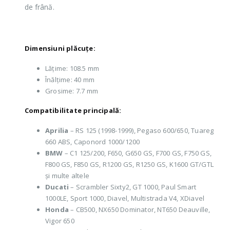
de frână.
Dimensiuni plăcuțe:
Lățime: 108.5 mm
Înălțime: 40 mm
Grosime: 7.7 mm
Compatibilitate principală:
Aprilia
– RS 125 (1998-1999), Pegaso 600/650, Tuareg
660 ABS, Caponord 1000/1200
BMW
– C1 125/200, F650, G650 GS, F700 GS, F750 GS,
F800 GS, F850 GS, R1200 GS, R1250 GS, K1600 GT/GTL
și multe altele
Ducati
– Scrambler Sixty2, GT 1000, Paul Smart
1000LE, Sport 1000, Diavel, Multistrada V4, XDiavel
Honda
– CB500, NX650 Dominator, NT650 Deauville,
Vigor 650