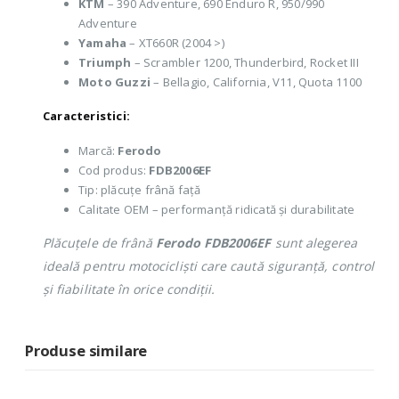
KTM
– 390 Adventure, 690 Enduro R, 950/990
Adventure
Yamaha
– XT660R (2004 >)
Triumph
– Scrambler 1200, Thunderbird, Rocket III
Moto Guzzi
– Bellagio, California, V11, Quota 1100
Caracteristici:
Marcă:
Ferodo
Cod produs:
FDB2006EF
Tip: plăcuțe frână față
Calitate OEM – performanță ridicată și durabilitate
Plăcuțele de frână
Ferodo FDB2006EF
sunt alegerea
ideală pentru motocicliști care caută siguranță, control
și fiabilitate în orice condiții.
Produse similare