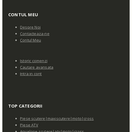
CONTUL MEU
Despre Noi
Contacteaza-ne
Contul Meu
Istoric comenzi
Cautare avansata
Intra in cont
TOP CATEGORII
Piese scutere|maxiscutere|moto|cross
Piese ATV
Anvelope scutere|atv|moto|cross