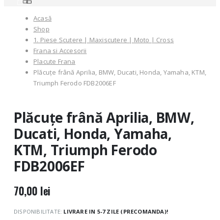
Acasă
Shop
1. Piese Scutere | Maxiscutere | Moto | Cross
Frana si Accesorii
Placute Frana
Plăcuțe frână Aprilia, BMW, Ducati, Honda, Yamaha, KTM,
Triumph Ferodo FDB2006EF
Plăcuțe frână Aprilia, BMW,
Ducati, Honda, Yamaha,
KTM, Triumph Ferodo
FDB2006EF
70,00
lei
DISPONIBILITATE:
LIVRARE IN 5-7 ZILE (PRECOMANDA)!