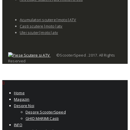
Acumulatori scutere|moto|ATV
Casti scutere|moto|atv
Ulei scuter|moto|atv
©ScooterSpeed . 2017. All Rights
Reserved
Home
Magazin
Despre Noi
Despre ScooterSpeed
GHID MARIMI Casti
INFO