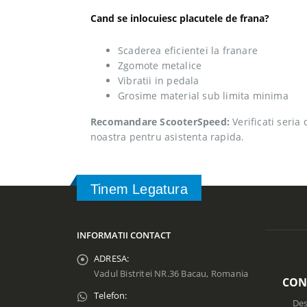
Cand se inlocuiesc placutele de frana?
Scaderea eficientei la franare
Zgomote metalice
Vibratii in pedala
Grosime material sub limita minima
Recomandare ScooterSpeed:
Verificati seria
noastra pentru asistenta rapida.
Tinem Legatura
INFORMATII CONTACT
ADRESA:
Vadul Bistritei NR.36 Bacau, Romania
CON
Telefon:
Des