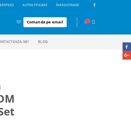
ERSPEED
AUTENTIFICARE
ÎNREGISTRARE
Comanda pe email
ONTACTEAZA-NE!
BLOG
a
JDM
Set