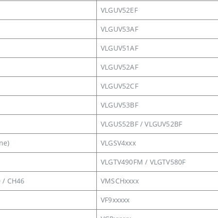
VLGUV52EF
VLGUV53AF
VLGUV51AF
VLGUV52AF
VLGUV52CF
VLGUV53BF
VLGUS52BF / VLGUV52BF
ne)
VLGSV4xxx
VLGTV490FM / VLGTV580F
 / CH46
VMSCHxxxx
VF9xxxxx