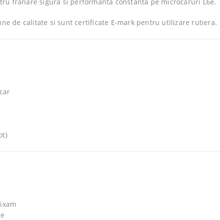
tru franare sigura si performanta constanta pe microcaruri L6e.
une de calitate si sunt certificate E-mark pentru utilizare rutiera.
car
ot)
Aixam
le