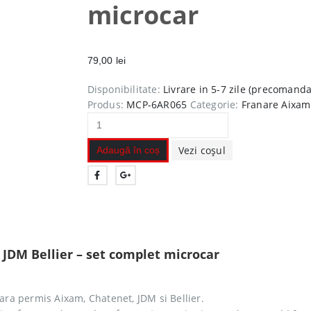
microcar
79,00
lei
Disponibilitate:
Livrare in 5-7 zile (precomanda
Produs:
MCP-6AR065
Categorie:
Franare Aixam
Vezi coșul
Adaugă în coș
JDM Bellier – set complet microcar
ara permis Aixam, Chatenet, JDM si Bellier.