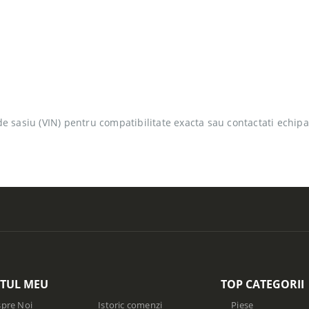
 de sasiu (VIN) pentru compatibilitate exacta sau contactati echipa
TUL MEU
TOP CATEGORII
pre Noi
Istoric comenzi
Piese