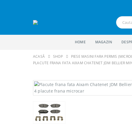
HOME
MAGAZIN
DESP
ACASĂ
SHOP
PIESE MASINI FARA PERMIS (MICROC
PLACUTE FRANA FATA AIXAM CHATENET JDM BELLIER MI