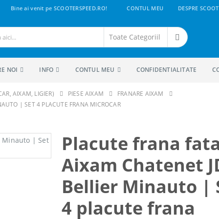
Bine ai venit pe SCOOTERSPEED.RO!
CONTUL MEU
DESPRE SCOOT
RE NOI
INFO
CONTUL MEU
CONFIDENTIALITATE
C
AR, AIXAM, LIGIER)
PIESE AIXAM
FRANARE AIXAM
NAUTO | SET 4 PLACUTE FRANA MICROCAR
Placute frana fat
Aixam Chatenet 
Bellier Minauto | 
4 placute frana