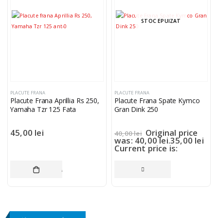
STOC EPUIZAT
PLACUTE FRANA
PLACUTE FRANA
Placute Frana Aprillia Rs 250,
Placute Frana Spate Kymco
Yamaha Tzr 125 Fata
Gran Dink 250
45,00
lei
Original price
40,00
lei
was: 40,00 lei.
35,00
lei
Current price is:
35,00 lei.
ADAUGĂ ÎN COȘ
CITEȘTE MAI MULT