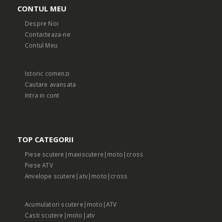
CONTUL MEU
Despre Noi
Contacteaza-ne
Contul Meu
Istoric comenzi
Cautare avansata
Intra in cont
TOP CATEGORII
Piese scutere|maxiscutere|moto|cross
Piese ATV
Anvelope scutere|atv|moto|cross
Acumulatori scutere|moto|ATV
Casti scutere|moto|atv