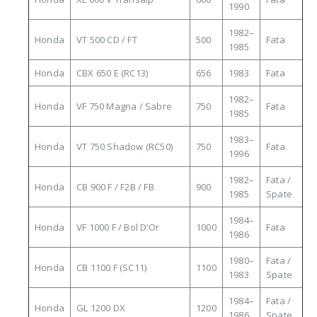
1990
1982–
Honda
VT 500 CD / FT
500
Fata
1985
Honda
CBX 650 E (RC13)
656
1983
Fata
1982–
Honda
VF 750 Magna / Sabre
750
Fata
1985
1983–
Honda
VT 750 Shadow (RC50)
750
Fata
1996
1982–
Fata /
Honda
CB 900 F / F2B / FB
900
1985
Spate
1984–
Honda
VF 1000 F / Bol D’Or
1000
Fata
1986
1980–
Fata /
Honda
CB 1100 F (SC11)
1100
1983
Spate
1984–
Fata /
Honda
GL 1200 DX
1200
1986
Spate