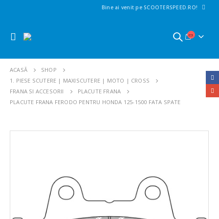
Bine ai venit pe SCOOTERSPEED.RO!
ACASĂ
SHOP
1. PIESE SCUTERE | MAXISCUTERE | MOTO | CROSS
FRANA SI ACCESORII
PLACUTE FRANA
PLACUTE FRANA FERODO PENTRU HONDA 125-1500 FATA SPATE