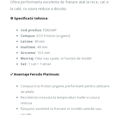
Ofera performanta excelenta de franare atat la rece, cat si
la cald, cu uzura redusa a discului.
⚙️ Specificatii tehnice:
Cod produs:
FDB244P
Compus:
ECO Friction (organic)
Latime:
90 mm
Inaltime:
49 mm
Grosime:
10.5 mm
Montaj:
Fata sau spate, in functie de model
Set:
1 set = 1 etrier
✅ Avantaje Ferodo Platinum:
Compus Eco-Fricton prganic performant pentru utilizare
stradala
Rezistenta crescuta la temperaturi inalte si uzura
redusa
Raspuns excelent la franare in conditii umede sau
uscate