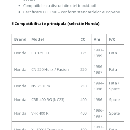
Compatibile cu discuri din otel inoxidabil
Certificare ECE R90 – conform standardelor europene
🚦 Compatibilitate principala (selectie Honda):
Brand
Model
CC
Ani
F/R
1983–
Honda
CB 125 TD
125
Fata
1989
1986–
Honda
CN 250 Helix / Fusion
250
Fata
1987
1984–
Fata /
Honda
NS 250 F/R
250
1986
Spate
Honda
CBR 400 RG (NC23)
400
1986
Spate
1986–
Honda
VFR 400 R
400
Spate
1987
1987–
Honda
XL 600 V Transalp
600
Fata