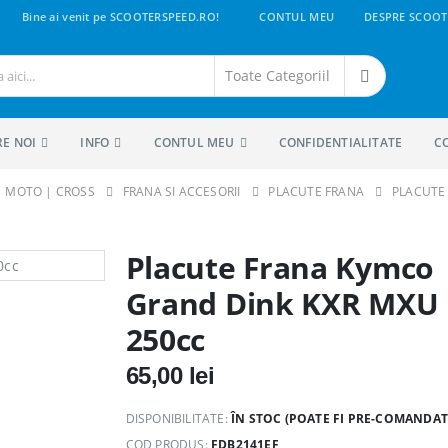
Bine ai venit pe SCOOTERSPEED.RO!
CONTUL MEU
DESPRE SCOOT
RE NOI
INFO
CONTUL MEU
CONFIDENTIALITATE
C
 | MOTO | CROSS
FRANA SI ACCESORII
PLACUTE FRANA
PLACUTE
Placute Frana Kymco
Grand Dink KXR MXU
250cc
65,00
lei
DISPONIBILITATE:
ÎN STOC (POATE FI PRE-COMANDAT
COD PRODUS:
FDB2141EF