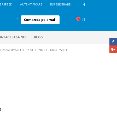
ERSPEED
AUTENTIFICARE
ÎNREGISTRARE
Comanda pe email
ONTACTEAZA-NE!
BLOG
 FRANA KYMCO GRAND DINK KXR MXU 250CC
)