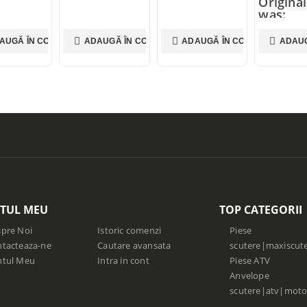
Original
was:
45,00 lei
35,00
le
AUGĂ ÎN COȘ
ADAUGĂ ÎN COȘ
ADAUGĂ ÎN COȘ
ADAUG
Current
is: 35,00
TUL MEU
TOP CATEGORII
pre Noi
Istoric comenzi
Piese
tacteaza-ne
Cautare avansata
scutere|maxiscut
ntul Meu
Intra in cont
Piese ATV
Anvelope
scutere|atv|moto