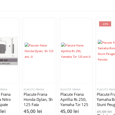
-22%
FRANA
PLACUTE FRANA
PLACUTE FRANA
PLACUTE FRA
 Frana
Placute Frana
Placute Frana
Placute Fr
 Nitro
Honda Dylan, Sh
Aprillia Rs 250,
Yamaha B
Spate
125 Fata
Yamaha Tzr 125
Stunt Peu
Fata
Ferodo
0
lei
45,00
lei
45,00
lei
45,00
lei