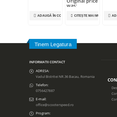
Original price
was:
40,00 lei.
35,00
lei
ADAUGĂ ÎN COȘ
CITEȘTE MAI MULT
AD
Current price
is: 35,00 lei.
Tinem Legatura
INFORMATII CONTACT
ADRESA:
Vadul Bistritei NR.36 Bacau, Romania
CON
Telefon:
Des
0756427887
Con
E-mail:
Co
office@scooterspeed.ro
Program: