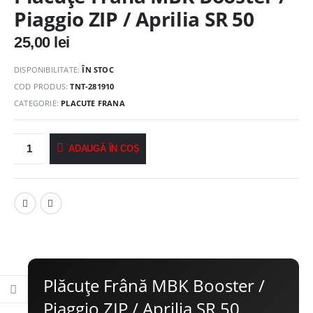
Piaggio ZIP / Aprilia SR 50
25,00
lei
DISPONIBILITATE:
ÎN STOC
COD PRODUS:
TNT-281910
CATEGORIE:
PLACUTE FRANA
ADAUGĂ ÎN COȘ
Plăcuțe Frână MBK Booster /
Piaggio ZIP / Aprilia SR 50