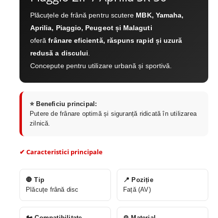
Plăcuțele de frână pentru scutere
MBK, Yamaha,
Aprilia, Piaggio, Peugeot și Malaguti
oferă
frânare eficientă, răspuns rapid și uzură
redusă a discului
.
Concepute pentru utilizare urbană și sportivă.
⭐ Beneficiu principal:
Putere de frânare optimă și siguranță ridicată în utilizarea
zilnică.
✔ Caracteristici principale
🛑 Tip
📍 Poziție
Plăcuțe frână disc
Față (AV)
🏍 Compatibilitate
⚙️ Material