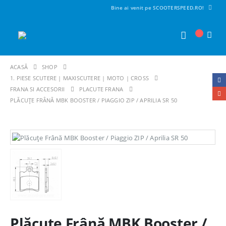
Bine ai venit pe SCOOTERSPEED.RO!
ACASĂ
SHOP
1. PIESE SCUTERE | MAXISCUTERE | MOTO | CROSS
FRANA SI ACCESORII
PLACUTE FRANA
PLĂCUȚE FRÂNĂ MBK BOOSTER / PIAGGIO ZIP / APRILIA SR 50
Plăcuțe Frână MBK Booster /