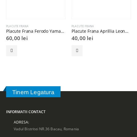
PLACUTE FRANA
PLACUTE FRANA
Placute Frana Ferodo Yamaha T Max 500cc Fata
Placute Frana Aprillia Leonardo 125cc Fata
60,00
lei
40,00
lei
Tinem Legatura
INFORMATII CONTACT
ADRESA:
Vadul Bistritei NR.36 Bacau, Romania