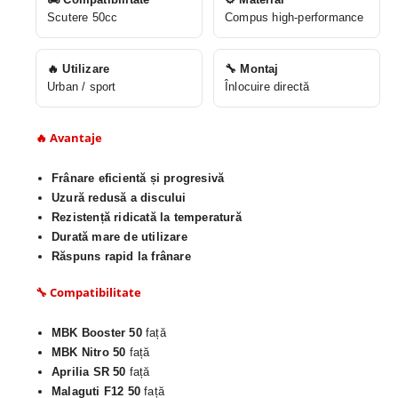
Scutere 50cc
Compus high-performance
🔥 Utilizare
🔧 Montaj
Urban / sport
Înlocuire directă
🔥 Avantaje
Frânare eficientă și progresivă
Uzură redusă a discului
Rezistență ridicată la temperatură
Durată mare de utilizare
Răspuns rapid la frânare
🔧 Compatibilitate
MBK Booster 50
față
MBK Nitro 50
față
Aprilia SR 50
față
Malaguti F12 50
față