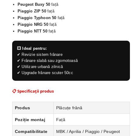
Peugeot Buxy 50
față
Piaggio ZIP 50
față
Piaggio Typhoon 50
față
Piaggio NRG 50
față
Piaggio NTT 50
față
💥 Ideal pentru:
✔ Revizie sistem frânare
✔ Frânare slabă sau zgomotoasă
✔ Utilizare urbană zilnică
✔ Upgrade frânare scuter 50cc
📋 Specificații produs
Produs
Plăcuțe frână
Poziție montaj
Față
Compatibilitate
MBK / Aprilia / Piaggio / Peugeot