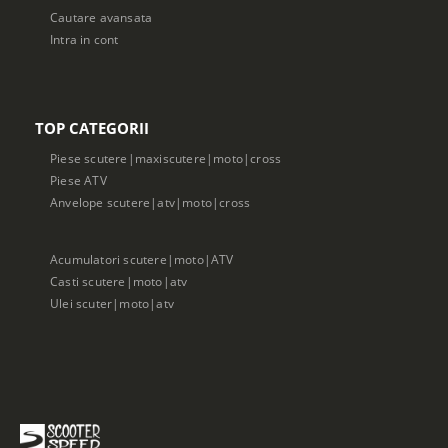
Cautare avansata
Intra in cont
TOP CATEGORII
Piese scutere|maxiscutere|moto|cross
Piese ATV
Anvelope scutere|atv|moto|cross
Acumulatori scutere|moto|ATV
Casti scutere|moto|atv
Ulei scuter|moto|atv