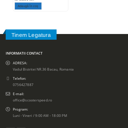
Adaugă în coș
Tinem Legatura
INFORMATII CONTACT
ADRESA:
Vadul Bistritei NR.36 Bacau, Romania
Telefon:
0756427887
E-mail:
office@scooterspeed.ro
Program:
Luni - Vineri / 9:00 AM - 18:00 PM