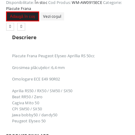
Disponibilitate:
În stoc
Cod Produs:
WM-AW0915ECE
Categorie:
Placute Frana
Vezi coșul
Adaugă în coș
Descriere
Placute Frana Peugeot Elyseo Aprillia RS 50cc
Grosimea plăcuțelor: 6,4 mm
Omologare ECE E49 90R02
Aprilia RS50 / RX50 / SM50 / SX50
Beat RR50 / Zero
Cagiva Mito 50
CPI SM50 / SX50
Jawa bobby50 / dandy50
Peugeot Elyseo 50