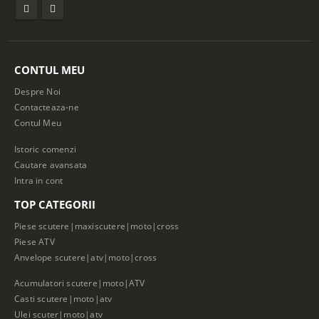
CONTUL MEU
Despre Noi
Contacteaza-ne
Contul Meu
Istoric comenzi
Cautare avansata
Intra in cont
TOP CATEGORII
Piese scutere|maxiscutere|moto|cross
Piese ATV
Anvelope scutere|atv|moto|cross
Acumulatori scutere|moto|ATV
Casti scutere|moto|atv
Ulei scuter|moto|atv