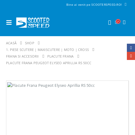
Bine ai venit pe SCOOTERSPEED.RO!
ACASĂ
SHOP
1. PIESE SCUTERE | MAXISCUTERE | MOTO | CROSS
FRANA SI ACCESORII
PLACUTE FRANA
PLACUTE FRANA PEUGEOT ELYSEO APRILLIA RS 50CC