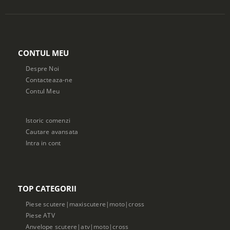
CONTUL MEU
Despre Noi
Contacteaza-ne
Contul Meu
Istoric comenzi
Cautare avansata
Intra in cont
TOP CATEGORII
Piese scutere|maxiscutere|moto|cross
Piese ATV
Anvelope scutere|atv|moto|cross