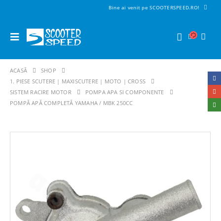
Bine ai venit pe SCOOTERSPEED.RO!
ACASĂ
SHOP
1. PIESE SCUTERE | MAXISCUTERE | MOTO | CROSS
SISTEM RACIRE MOTOR
POMPA APA SI COMPONENTE
POMPĂ APĂ COMPLETĂ YAMAHA / MBK 250CC