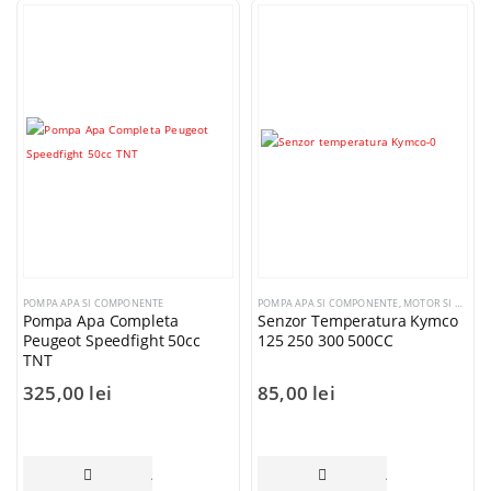
POMPA APA SI COMPONENTE
POMPA APA SI COMPONENTE
,
MOTOR SI COMPONENTE
Pompa Apa Completa
Senzor Temperatura Kymco
Peugeot Speedfight 50cc
125 250 300 500CC
TNT
325,00
lei
85,00
lei
COȘ
ADAUGĂ ÎN COȘ
ADAUGĂ ÎN COȘ