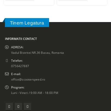
Tinem Legatura
INFORMATII CONTACT
ADRESA:
Vadul Bistritei NR.36 Bacau, Romania
Telefon:
0756427887
E-mail:
office@scooterspeed.ro
Program:
Luni - Vineri / 9:00 AM - 18:00 PM