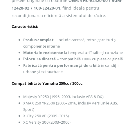
piesele originale cu codurile
OEM: 4HC-E2420-00 / 5GM-
12420-02 / 1C0-E2420-01
, fiind ideală pentru
recondiționarea eficientă a sistemului de răcire.
Caracteristici:
Produs complet
– include carcasă, rotor, garnituri și
componente interne
Materiale rezistente
la temperaturi înalte și coroziune
Înlocuire directă
– compatibilă 100% cu piesa originală
Fabricată pentru performanță durabilă
în condiții
urbane și extraurbane
Compatibilitate Yamaha 250cc / 300cc:
Majesty YP250 (1996–2003, inclusiv ABS & DX)
XMAX 250 YP250R (2005–2016, inclusiv versiunile ABS,
Sport)
X-City 250 VP (2009–2015)
XC Versity 300 (2003–2006)