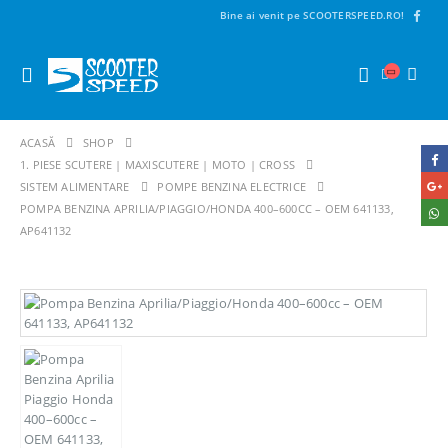
Bine ai venit pe SCOOTERSPEED.RO!
ACASĂ
SHOP
1. PIESE SCUTERE | MAXISCUTERE | MOTO | CROSS
SISTEM ALIMENTARE
POMPE BENZINA ELECTRICE
POMPA BENZINA APRILIA/PIAGGIO/HONDA 400–600CC – OEM 641133,
AP641132