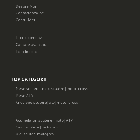
Despre Noi
Contacteaza-ne
Contul Meu
Istoric comenzi
Cautare avansata
Intra in cont
TOP CATEGORII
Piese scutere|maxiscutere|moto|cross
Piese ATV
Anvelope scutere|atv|moto|cross
Acumulatori scutere|moto|ATV
Casti scutere|moto|atv
Ulei scuter|moto|atv