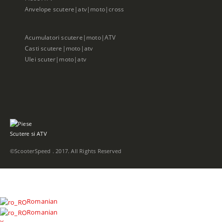
Anvelope scutere|atv|moto|cross
Acumulatori scutere|moto|ATV
Casti scutere|moto|atv
Ulei scuter|moto|atv
©ScooterSpeed . 2017. All Rights Reserved
Romanian
Romanian