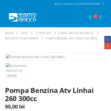
Bine ai venit pe SCOOTERSPEED.RO!
ACASĂ
SHOP
2. PIESE ATV
LINHAI 260-300-400-500 CC
MOTOR SI COMPONENTE
POMPA BENZINA ATV LINHAI 260 300CC
Pompa Benzina Atv Linhai
260 300cc
95,00
lei