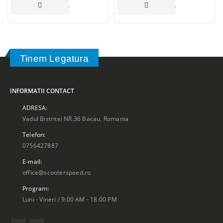
ADAUGĂ ÎN COȘ
ADAUGĂ ÎN COȘ
Tinem Legatura
INFORMATII CONTACT
ADRESA:
Vadul Bistritei NR.36 Bacau, Romania
Telefon:
0756427887
E-mail:
office@scooterspeed.ro
Program:
Luni - Vineri / 9:00 AM - 18:00 PM