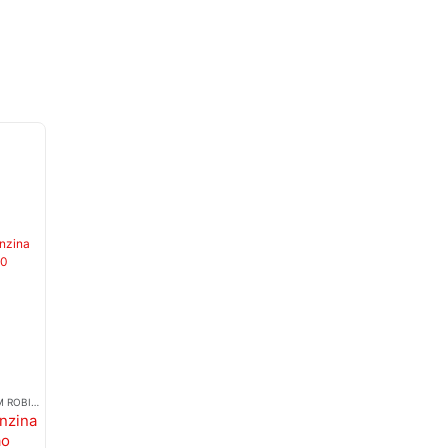
STOC EPUIZAT
POMPE VACUUM ROBINETI BENZINA
POMPE VACUUM ROBINETI BENZINA
POMPE VACUUM ROBINETI BENZINA
nzina
Pompa Vacuum
Pompa Vacuum
Robinet Benzin
ao
Benzina MBK
Peugeot
Yamaha Mbk 51