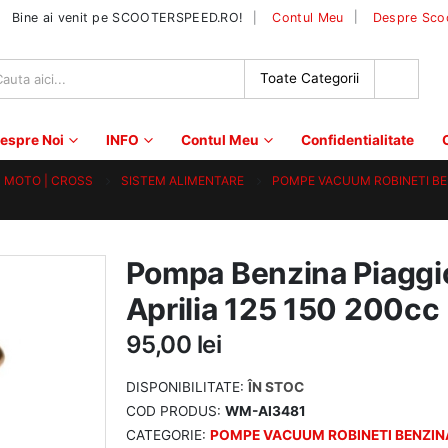
|
Bine ai venit pe SCOOTERSPEED.RO!
Contul Meu
Despre Sco
espre Noi
INFO
Contul Meu
Confidentialitate
 | MOTO | CROSS
SISTEM ALIMENTARE
POMPE VACUUM ROBINETI BE
Pompa Benzina Piaggi
Aprilia 125 150 200cc
95,00
lei
DISPONIBILITATE:
ÎN STOC
COD PRODUS:
WM-AI3481
CATEGORIE:
POMPE VACUUM ROBINETI BENZIN