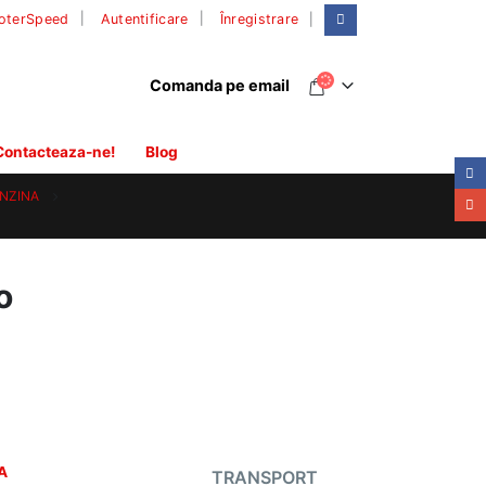
|
oterSpeed
Autentificare
Înregistrare
Comanda pe email
Contacteaza-ne!
Blog
NZINA
o
A
TRANSPORT