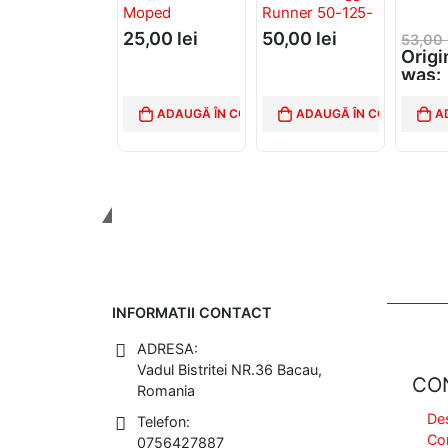
Moped
Runner 50-125-
180-200
25,00
lei
50,00
lei
53,00
Origi
was:
53,00
45,0
ADAUGĂ ÎN COȘ
ADAUGĂ ÎN COȘ
A
Curre
is: 45
Tinem Legatura
INFORMATII CONTACT
ADRESA:
Vadul Bistritei NR.36 Bacau,
CO
Romania
De
Telefon:
Co
0756427887