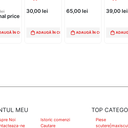
30,00
lei
65,00
lei
39,00
lei
lei
nal price
 lei.
0
lei
DAUGĂ ÎN COȘ
ADAUGĂ ÎN COȘ
ADAUGĂ ÎN COȘ
ADAUG
nt price
,00 lei.
NTUL MEU
TOP CATEGO
spre Noi
Istoric comenzi
Piese
ntacteaza-ne
Cautare
scutere|maxiscu