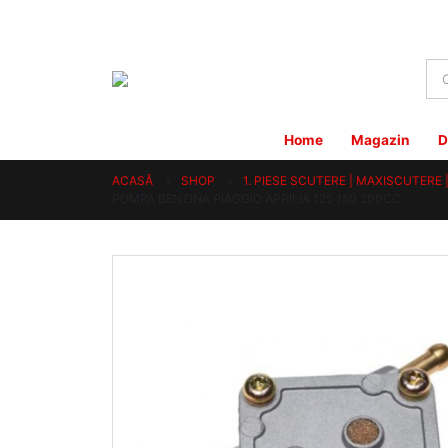
Home
Magazin
D
ACASĂ
SHOP
1. PIESE SCUTERE | MAXISCUTERE
POMPA BENZINA PIAGGIO APRILIA 125 150 200CC