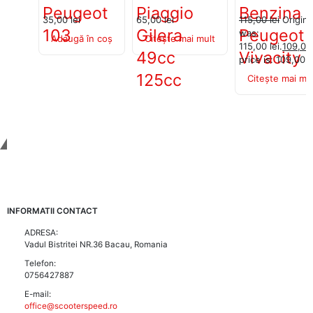
Peugeot
Piaggio
Benzina
35,00
lei
65,00
lei
115,00
lei
Origina
103
Gilera
Peugeot
was:
Adaugă în coș
Citește mai mult
115,00 lei.
109,0
49cc
Vivacity
price is: 109,00 le
125cc
Citește mai mu
Tinem Legatura
INFORMATII CONTACT
ADRESA:
Vadul Bistritei NR.36 Bacau, Romania
Telefon:
0756427887
E-mail:
office@scooterspeed.ro