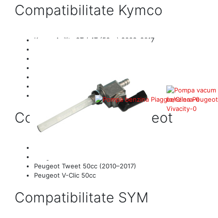
Compatibilitate Kymco
Kymco Agility 2T / 4T (50cc) 2008–2017
Kymco Dink 4T 50cc
Kymco Filly 50cc
Kymco People 4T 50cc
Kymco Sento 50cc
Kymco Super 8 4T 50cc
Kymco Vitality 4T 50cc
Compatibilitate Peugeot
Peugeot Django 4T 50cc
Peugeot Kisbee 4T 50cc
Peugeot Tweet 50cc (2010–2017)
Peugeot V-Clic 50cc
Compatibilitate SYM