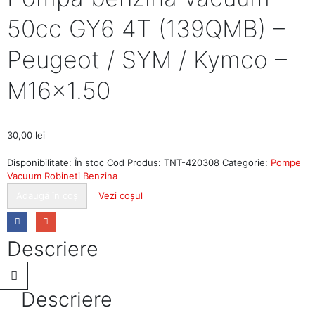
50cc GY6 4T (139QMB) –
Peugeot / SYM / Kymco –
M16x1.50
30,00
lei
Disponibilitate:
În stoc
Cod Produs:
TNT-420308
Categorie:
Pompe
Vacuum Robineti Benzina
Adaugă în coș
Vezi coșul
Descriere
Descriere