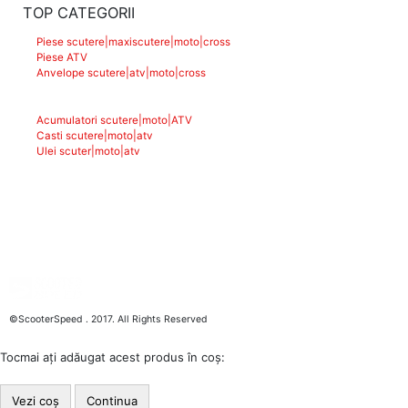
TOP CATEGORII
Piese scutere|maxiscutere|moto|cross
Piese ATV
Anvelope scutere|atv|moto|cross
Acumulatori scutere|moto|ATV
Casti scutere|moto|atv
Ulei scuter|moto|atv
©ScooterSpeed . 2017. All Rights Reserved
Tocmai ați adăugat acest produs în coș:
Vezi coș
Continua