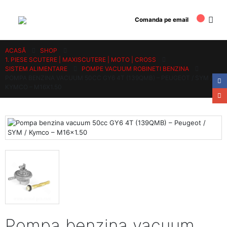
Comanda pe email
ACASĂ
SHOP
1. PIESE SCUTERE | MAXISCUTERE | MOTO | CROSS
SISTEM ALIMENTARE
POMPE VACUUM ROBINETI BENZINA
POMPA BENZINA VACUUM 50CC GY6 4T (139QMB) – PEUGEOT / SYM /
KYMCO – M16X1.50
Pompa benzina vacuum