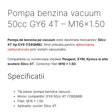
Pompa benzina vacuum
50cc GY6 4T – M16x1.50
Pompa de benzina pe vacuum
este destinata motoarelor
50cc
4T tip GY6 (139QMB)
, fiind utilizata pentru
alimentarea
carburatorului
prin sistem vacuumatic.
Compatibila cu numeroase modele
Peugeot, SYM, Kymco si alte
scutere 50cc 4T
. Conector filet
M16 x 1.50
.
Specificatii
Tip piesa: pompa benzina vacuum
Motor compatibil: GY6 50cc 4T (139QMB)
Filet: M16 x 1.50
Aplicatie: scuter 50cc 4T