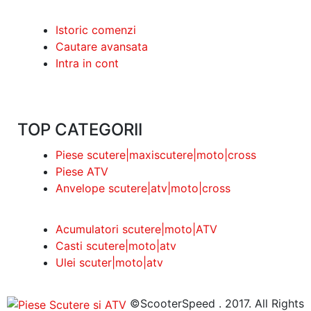
Istoric comenzi
Cautare avansata
Intra in cont
TOP CATEGORII
Piese scutere|maxiscutere|moto|cross
Piese ATV
Anvelope scutere|atv|moto|cross
Acumulatori scutere|moto|ATV
Casti scutere|moto|atv
Ulei scuter|moto|atv
©ScooterSpeed . 2017. All Rights