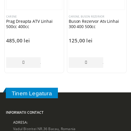
CARENE
CARENE
,
BUSON REZERVOR
Prag Dreapta ATV Linhai
Buson Rezervor Atv Linhai
500cc 400cc
300 400 500cc
485,00
lei
125,00
lei
ADAUGĂ ÎN COȘ
ADAUGĂ ÎN COȘ
Tinem Legatura
INFORMATII CONTACT
ADRESA:
Vadul Bistritei NR.36 Bacau, Romania