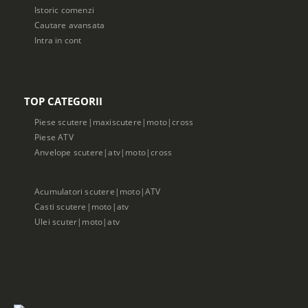
Istoric comenzi
Cautare avansata
Intra in cont
TOP CATEGORII
Piese scutere|maxiscutere|moto|cross
Piese ATV
Anvelope scutere|atv|moto|cross
Acumulatori scutere|moto|ATV
Casti scutere|moto|atv
Ulei scuter|moto|atv