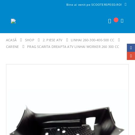
Bine ai venit pe SCOOTERSPEED.RO!
ACASĂ
SHOP
2. PIESE ATV
LINHAI 260-300-400-500 CC
CARENE
PRAG SCARITA DREAPTA ATV LINHAI WORKER 260 300 CC