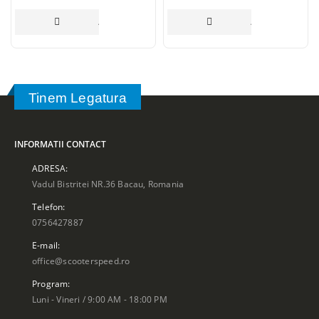
ADAUGĂ ÎN COȘ
ADAUGĂ ÎN COȘ
Tinem Legatura
INFORMATII CONTACT
ADRESA:
Vadul Bistritei NR.36 Bacau, Romania
Telefon:
0756427887
E-mail:
office@scooterspeed.ro
Program:
Luni - Vineri / 9:00 AM - 18:00 PM