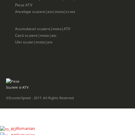
Piese ATV
Anvelope scutere|atv|moto|cross
Acumulatori scutere|moto|ATV
Casti scutere|moto|atv
Ulei scuter|moto|atv
©ScooterSpeed . 2017. All Rights Reserved
Romanian
Romanian