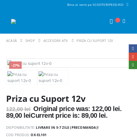
Bine ai venit pe SCOOTERSPEED.RO!
ACASĂ
SHOP
ACCESORII ATV
PRIZA CU SUPORT 12V
-27%
Priza cu Suport 12v
Original price was: 122,00 lei.
122,00
lei
89,00
lei
Current price is: 89,00 lei.
DISPONIBILITATE:
LIVRARE IN 5-7 ZILE (PRECOMANDA)!
COD PRODUS:
OX-EL101