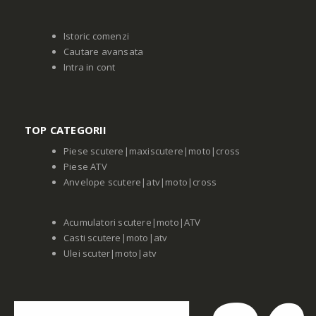
Istoric comenzi
Cautare avansata
Intra in cont
TOP CATEGORII
Piese scutere|maxiscutere|moto|cross
Piese ATV
Anvelope scutere|atv|moto|cross
Acumulatori scutere|moto|ATV
Casti scutere|moto|atv
Ulei scuter|moto|atv