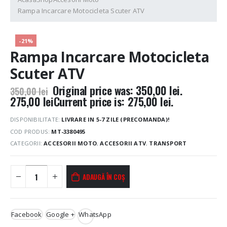
Rampa Incarcare Motocicleta Scuter ATV
-21%
Rampa Incarcare Motocicleta
Scuter ATV
Original price was: 350,00 lei.
350,00
lei
275,00
lei
Current price is: 275,00 lei.
DISPONIBILITATE:
LIVRARE IN 5-7 ZILE (PRECOMANDA)!
COD PRODUS:
MT-3380495
CATEGORII:
ACCESORII MOTO
,
ACCESORII ATV
,
TRANSPORT
ADAUGĂ ÎN COȘ
Facebook
Google +
WhatsApp