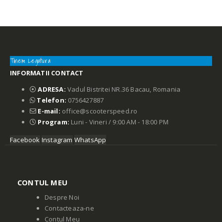
Tinem Legatura
INFORMATII CONTACT
ADRESA:
Vadul Bistritei NR.36 Bacau, Romania
Telefon:
0756427887
E-mail:
office@scooterspeed.ro
Program:
Luni - Vineri / 9:00 AM - 18:00 PM
Facebook
Instagram
WhatsApp
CONTUL MEU
Despre Noi
Contacteaza-ne
Contul Meu