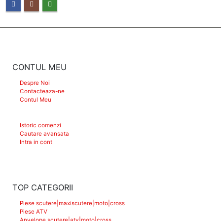
CONTUL MEU
Despre Noi
Contacteaza-ne
Contul Meu
Istoric comenzi
Cautare avansata
Intra in cont
TOP CATEGORII
Piese scutere|maxiscutere|moto|cross
Piese ATV
Anvelope scutere|atv|moto|cross