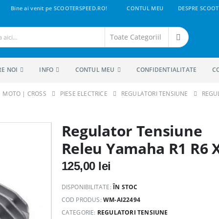
Bine ai venit pe SCOOTERSPEED.RO!
CONTUL MEU
DESPRE SCOOT
RE NOI
INFO
CONTUL MEU
CONFIDENTIALITATE
C
 | MOTO | CROSS
PIESE ELECTRICE
REGULATORI TENSIUNE
REGUL
Regulator Tensiune
Releu Yamaha R1 R6 
125,00
lei
DISPONIBILITATE:
ÎN STOC
COD PRODUS:
WM-AI22494
CATEGORIE:
REGULATORI TENSIUNE