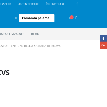
ERSPEED
AUTENTIFICARE
ÎNREGISTRARE
Comanda pe email
ONTACTEAZA-NE!
BLOG
ATOR TENSIUNE RELEU YAMAHA R1 R6 XVS
XVS