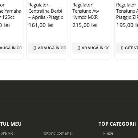
tor
Regulator-
Regulator
Regulator
ne Yamaha
Centralina Derbi
Tensiune Atv
Tensiune A
y 125cc
– Aprilia -Piaggio
Kymco MXR
Piaggio ZI
Gilera 2009
150cc
00
lei
161,00
lei
215,00
lei
195,00
l
AUGĂ ÎN COȘ
ADAUGĂ ÎN COȘ
ADAUGĂ ÎN COȘ
CITEȘ
TUL MEU
TOP CATEGORII
pre Noi
Istoric comenzi
Piese