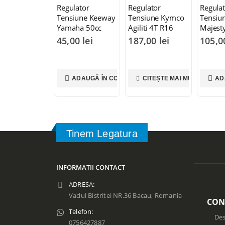
Regulator
Regulator
Regula
Tensiune Keeway
Tensiune Kymco
Tensiu
Yamaha 50cc
Agiliti 4T R16
Majest
50cc125cc
45,00
lei
187,00
lei
105,
ADAUGĂ ÎN COȘ
CITEȘTE MAI MULT
AD
Tinem Legatura
INFORMATII CONTACT
ADRESA:
Vadul Bistritei NR.36 Bacau, Romania
CON
Telefon:
Des
0756427887