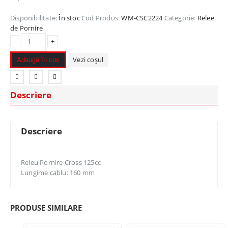
Disponibilitate:
În stoc
Cod Produs:
WM-CSC2224
Categorie:
Relee
de Pornire
-
+
Vezi coșul
Adaugă în coș
Descriere
Descriere
Releu Pornire Cross 125cc
Lungime cablu: 160 mm
PRODUSE SIMILARE