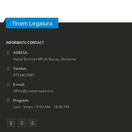
Tinem Legatura
INFORMATII CONTACT
ADRESA:
Vadul Bistritei NR.36 Bacau, Romania
Telefon:
0756427887
E-mail:
office@scooterspeed.ro
Program:
Luni - Vineri / 9:00 AM - 18:00 PM