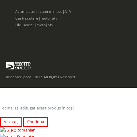
Acumulatori scutere|moto|ATV
Casti scutere|moto|atv
Ulei scuter|moto|atv
©ScooterSpeed . 2017. All Rights Reserved
Tocmai ați adăugat acest produs în coș:
Vezi coș
Continua
Romanian
Romanian