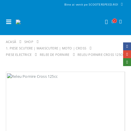
Bine ai venit pe SCOOTERSPEED.RO!
ACASĂ
SHOP
1. PIESE SCUTERE | MAXISCUTERE | MOTO | CROSS
PIESE ELECTRICE
RELEE DE PORNIRE
RELEU PORNIRE CROSS 125CC