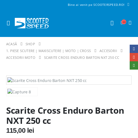
Bine ai venit pe SCOOTERSPEED.RO!
ACASĂ
SHOP
1. PIESE SCUTERE | MAXISCUTERE | MOTO | CROSS
ACCESORII
ACCESORII MOTO
SCARITE CROSS ENDURO BARTON NXT 250 CC
Scarite Cross Enduro Barton
NXT 250 cc
115,00
lei