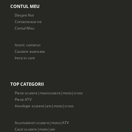
CONTUL MEU
Despre Noi
Contacteaza-ne
Contul Meu
Istoric comenzi
Cautare avansata
Intra in cont
TOP CATEGORII
Piese scutere|maxiscutere|moto|cross
Piese ATV
Anvelope scutere|atv|moto|cross
Acumulatori scutere|moto|ATV
Casti scutere|moto|atv