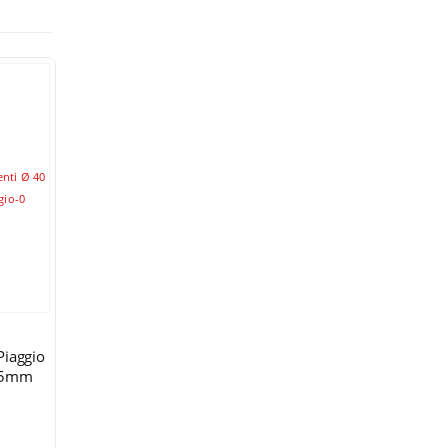
-40%
STOC EPUIZ
SEGMENTI
SEGMENTI
SEGMENTI
Piaggio
Segmenti Scuter
Segmenti Boatian
Segmenti MB
.5mm
China GY6 4T
GY6 Kymco Ø39
YAMAHA 40×
60cc (44mm)
4T
mm
i
35,00
lei
35,00
lei
25,00
lei
Original price