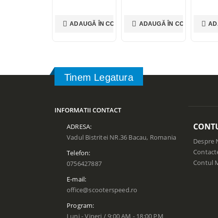
ADAUGĂ ÎN COȘ
ADAUGĂ ÎN COȘ
AD
Tinem Legatura
INFORMATII CONTACT
CONT
ADRESA:
Vadul Bistritei NR.36 Bacau, Romania
Despre 
Contact
Telefon:
Contul 
0756427887
E-mail:
office@scooterspeed.ro
Program:
Luni - Vineri / 9:00 AM - 18:00 PM