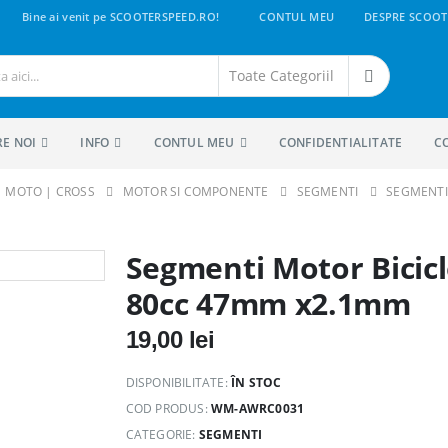
Bine ai venit pe SCOOTERSPEED.RO!
CONTUL MEU
DESPRE SCOOT
RE NOI
INFO
CONTUL MEU
CONFIDENTIALITATE
C
 | MOTO | CROSS
MOTOR SI COMPONENTE
SEGMENTI
SEGMENTI
Segmenti Motor Bicic
80cc 47mm x2.1mm
19,00
lei
DISPONIBILITATE:
ÎN STOC
COD PRODUS:
WM-AWRC0031
CATEGORIE:
SEGMENTI