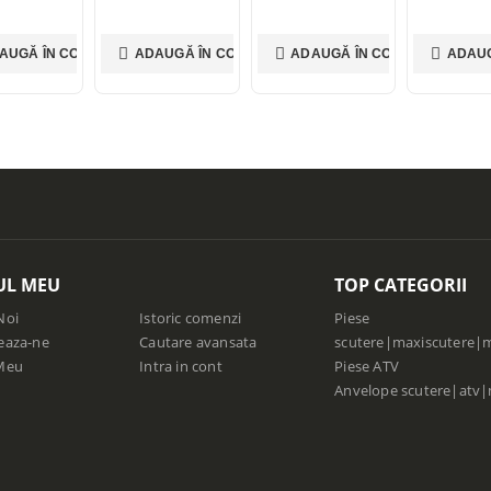
AUGĂ ÎN COȘ
ADAUGĂ ÎN COȘ
ADAUGĂ ÎN COȘ
ADAUG
UL MEU
TOP CATEGORII
Noi
Istoric comenzi
Piese
eaza-ne
Cautare avansata
scutere|maxiscutere|
Meu
Intra in cont
Piese ATV
Anvelope scutere|atv