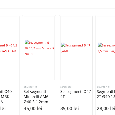
I
SEGMENTI
SEGMENTI
SEGMENTI
ti Ø40
Set segmenti
Set segmenti Ø47
Segmenti 
 MBK
Minarelli AM6
4T
2T Ø40 1
HA
Ø40.3 1.2mm
0
lei
35,00
lei
35,00
lei
28,00
le