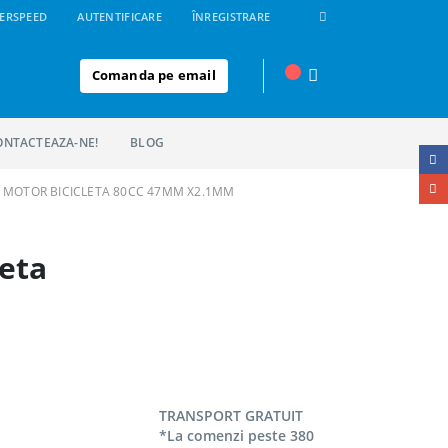
ERSPEED
AUTENTIFICARE
ÎNREGISTRARE
Comanda pe email
ONTACTEAZA-NE!
BLOG
 MOTOR BICICLETA 80CC 47MM X2.1MM
leta
TRANSPORT GRATUIT
*La comenzi peste 380