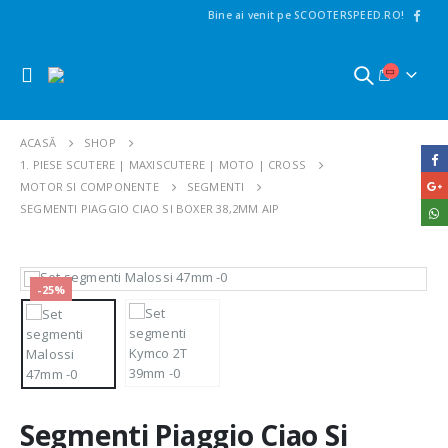
Bine ai venit pe SCOOTERSPEED.RO!
ACASĂ
SHOP
1. PIESE SCUTERE | MAXISCUTERE | MOTO | CROSS
MOTOR SI COMPONENTE
SEGMENTI
SEGMENTI PIAGGIO CIAO SI BOXER 38,2MM AIP
-25%
Segmenti Piaggio Ciao Si