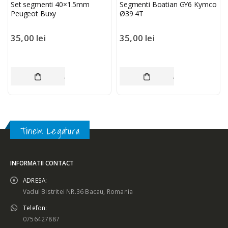
Set segmenti 40×1.5mm
Segmenti Boatian GY6 Kymco
Peugeot Buxy
Ø39 4T
35,00
lei
35,00
lei
ADAUGĂ ÎN COȘ
ADAUGĂ ÎN COȘ
Tinem Legatura
INFORMATII CONTACT
ADRESA:
Vadul Bistritei NR.36 Bacau, Romania
Telefon:
0756427887