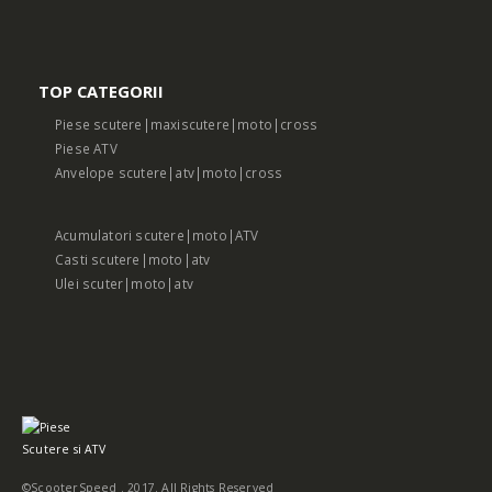
TOP CATEGORII
Piese scutere|maxiscutere|moto|cross
Piese ATV
Anvelope scutere|atv|moto|cross
Acumulatori scutere|moto|ATV
Casti scutere|moto|atv
Ulei scuter|moto|atv
©ScooterSpeed . 2017. All Rights Reserved