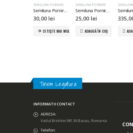
SEMILUNA PORNIRE
SEMILUNA PORNIRE
SEMILUN
Semiluna Pornire CPI Keeway China 2T 49cc
Semiluna Pornire Scuter Boatian Jonway First Bike GY6 4T 49cc 80cc
30,00
lei
25,00
lei
335,
CITEȘTE MAI MULT
ADAUGĂ ÎN COȘ
ADA
Tinem Legatura
INFORMATII CONTACT
ADRESA:
Vadul Bistritei NR.36 Bacau, Romania
CON
Telefon: