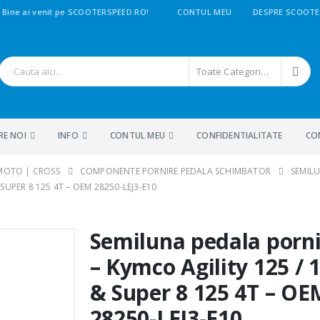
Bine ai venit pe SCOOTERSPEED.RO!
CONTUL MEU
DESPRE SCOOTE
Toate Categoriile
RE NOI
INFO
CONTUL MEU
CONFIDENTIALITATE
CO
 MOTO | CROSS
COMPONENTE PORNIRE PEDALA SCHIMBATOR
SEMIL
SUPER 8 125 4T – OEM 28250-LEJ3-E10
Semiluna pedala porn
– Kymco Agility 125 / 
& Super 8 125 4T – OE
28250-LEJ3-E10