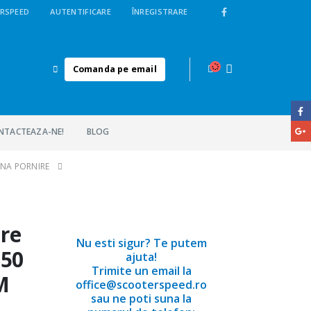
RSPEED
AUTENTIFICARE
ÎNREGISTRARE
Comanda pe email
NTACTEAZA-NE!
BLOG
UNA PORNIRE
ire
Nu esti sigur? Te putem
150
ajuta!
Trimite un email la
M
office@scooterspeed.ro
sau ne poti suna la