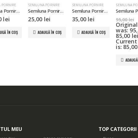
A PORNIRE
SEMILUNA PORNIRE
SEMILUNA PORNIRE
SEMILUNA PO
Semiluna Pornire Piaggio Vespa Px 125 150 200cc
Semiluna Pornire Motoscuter China GY6 4T 49cc 80cc
Semiluna Pornire TGB Suzuki 50cc 2T L-100
00
lei
25,00
lei
35,00
lei
95,00
lei
Original
was: 95,
UGĂ ÎN COȘ
ADAUGĂ ÎN COȘ
ADAUGĂ ÎN COȘ
85,00
le
Current
is: 85,00
ADAUGĂ
TUL MEU
TOP CATEGORII