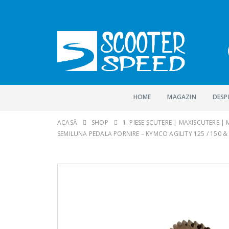
HOME
MAGAZIN
DESP
ACASĂ
SHOP
1. PIESE SCUTERE | MAXISCUTERE |
SEMILUNA PEDALA PORNIRE – KYMCO AGILITY 125 / 150 & 