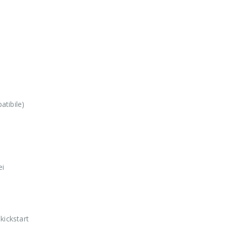
atibile)
ei
kickstart