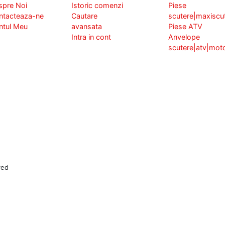
spre Noi
Istoric comenzi
Piese
ntacteaza-ne
Cautare
scutere|maxiscu
ntul Meu
avansata
Piese ATV
Intra in cont
Anvelope
scutere|atv|mot
ved