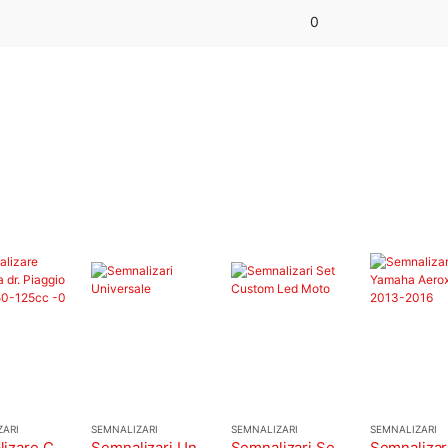
0
ZARI
SEMNALIZARI
SEMNALIZARI
SEMNALIZARI
Semnalizare Completa Dreapta Piaggio Liberty 50cc 125cc 5847796
Semnalizari Universale
Semnalizari Set Custom Led Moto