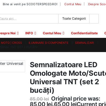
|
Bine ai venit pe SCOOTERSPEED.RO!
Contul Meu
Despre Sco
espre Noi
INFO
Contul Meu
Confidentialitate
C
 | MOTO | CROSS
ILUMINARE SI COMPONENTE
SEMNALIZARI
RSAL TNT (SET 2 BUCĂȚI)
Semnalizatoare LED
Omologate Moto/Scut
Universal TNT (set 2
bucăți)
Original price was:
85,00
lei
85,00 lei.
65,00
lei
Current pr