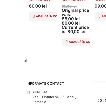
60,00
lei
99,0
85,00
lei
Original price
was:
ADAUGĂ ÎN COȘ
AD
85,00 lei.
80,00
lei
Current price
is: 80,00 lei.
ADAUGĂ ÎN COȘ
Tinem Legatura
INFORMATII CONTACT
ADRESA:
Vadul Bistritei NR.36 Bacau,
CO
Romania