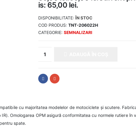
is: 65,00 lei.
DISPONIBILITATE:
ÎN STOC
COD PRODUS:
TNT-206022H
CATEGORIE:
SEMNALIZARI
ADAUGĂ ÎN COȘ
atibile cu majoritatea modelelor de motociclete și scutere. Fabric
o IR). Omologarea OPM asigură conformitatea cu normele rutiere în v
 pentru spate.