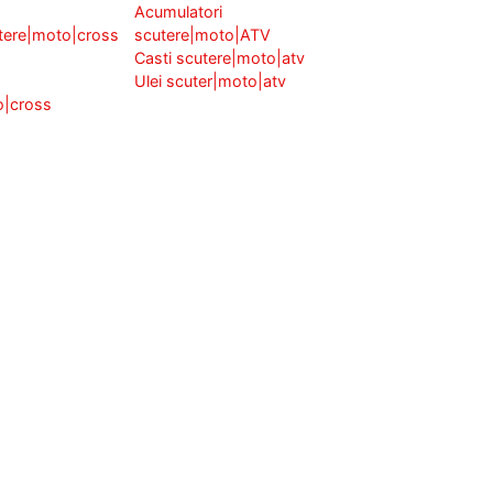
Acumulatori
tere|moto|cross
scutere|moto|ATV
Casti scutere|moto|atv
Ulei scuter|moto|atv
o|cross