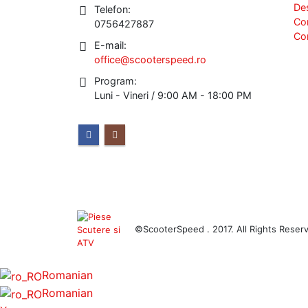
De
Telefon:
Co
0756427887
Co
E-mail:
office@scooterspeed.ro
Program:
Luni - Vineri / 9:00 AM - 18:00 PM
©ScooterSpeed . 2017. All Rights Reser
Romanian
Romanian