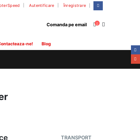
|
oterSpeed
Autentificare
Înregistrare
Comanda pe email
ontacteaza-ne!
Blog
er
ice
TRANSPORT