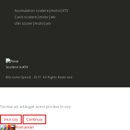
Acumulatori scutere|moto|ATV
Casti scutere|moto|atv
Ulei scuter|moto|atv
©ScooterSpeed . 2017. All Rights Reserved
Tocmai ați adăugat acest produs în coș:
Vezi coș
Continua
Romanian