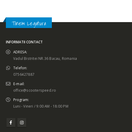
Tinem Legatura
INFORMATII CONTACT
ADRESA:
Vadul Bistritei NR.36 Bacau, Romania
Telefon:
0756427887
E-mail:
office@scooterspeed.ro
Program:
Luni - Vineri / 9:00 AM - 18:00 PM