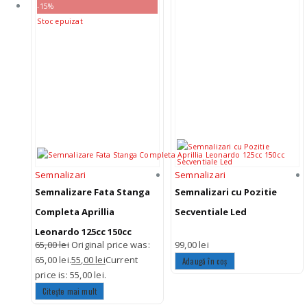
-15%
Stoc epuizat
Semnalizari
Semnalizari
Semnalizare Fata Stanga
Semnalizari cu Pozitie
Completa Aprillia
Secventiale Led
Leonardo 125cc 150cc
65,00
lei
Original price was:
99,00
lei
65,00 lei.
55,00
lei
Current
Adaugă în coș
price is: 55,00 lei.
Citește mai mult