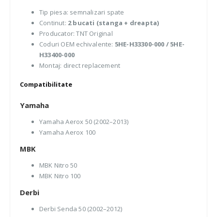
Tip piesa: semnalizari spate
Continut:
2 bucati (stanga + dreapta)
Producator: TNT Original
Coduri OEM echivalente:
5HE-H33300-000 / 5HE-
H33400-000
Montaj: direct replacement
Compatibilitate
Yamaha
Yamaha Aerox 50 (2002–2013)
Yamaha Aerox 100
MBK
MBK Nitro 50
MBK Nitro 100
Derbi
Derbi Senda 50 (2002–2012)