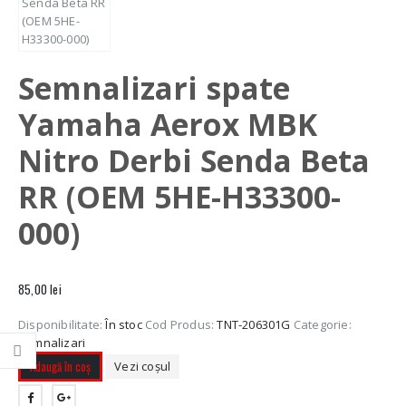
Semnalizari spate
Yamaha Aerox MBK
Nitro Derbi Senda Beta
RR (OEM 5HE-H33300-
000)
85,00
lei
Disponibilitate:
În stoc
Cod Produs:
TNT-206301G
Categorie:
Semnalizari
Adaugă în coș
Vezi coșul