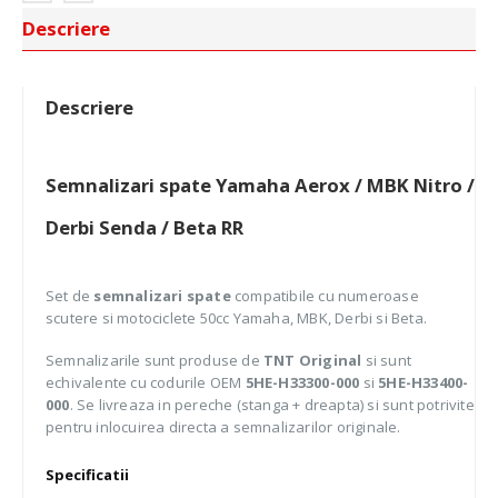
Descriere
Descriere
Semnalizari spate Yamaha Aerox / MBK Nitro /
Derbi Senda / Beta RR
Set de
semnalizari spate
compatibile cu numeroase
scutere si motociclete 50cc Yamaha, MBK, Derbi si Beta.
Semnalizarile sunt produse de
TNT Original
si sunt
echivalente cu codurile OEM
5HE-H33300-000
si
5HE-H33400-
000
. Se livreaza in pereche (stanga + dreapta) si sunt potrivite
pentru inlocuirea directa a semnalizarilor originale.
Specificatii