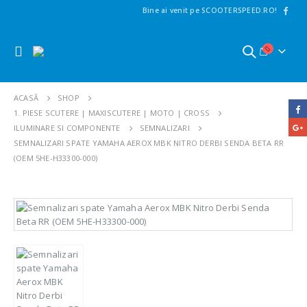
Bine ai venit pe SCOOTERSPEED.RO!
ACASĂ
SHOP
1. PIESE SCUTERE | MAXISCUTERE | MOTO | CROSS
ILUMINARE SI COMPONENTE
SEMNALIZARI
SEMNALIZARI SPATE YAMAHA AEROX MBK NITRO DERBI SENDA BETA RR
(OEM 5HE-H33300-000)