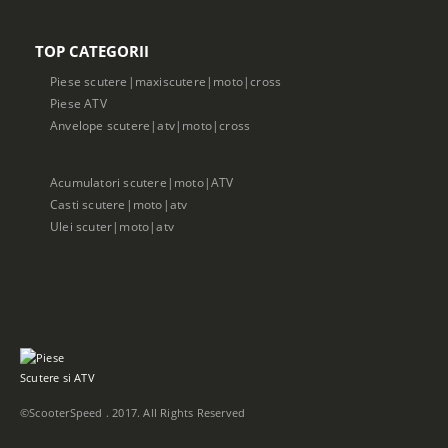
TOP CATEGORII
Piese scutere|maxiscutere|moto|cross
Piese ATV
Anvelope scutere|atv|moto|cross
Acumulatori scutere|moto|ATV
Casti scutere|moto|atv
Ulei scuter|moto|atv
©ScooterSpeed . 2017. All Rights Reserved