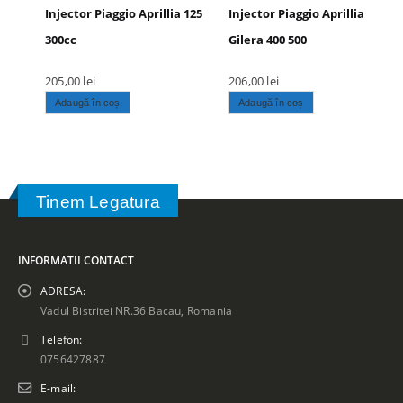
Injector Piaggio Aprillia 125
Injector Piaggio Aprillia
300cc
Gilera 400 500
205,00
lei
206,00
lei
Adaugă în coș
Adaugă în coș
Tinem Legatura
INFORMATII CONTACT
ADRESA:
Vadul Bistritei NR.36 Bacau, Romania
Telefon:
0756427887
E-mail: