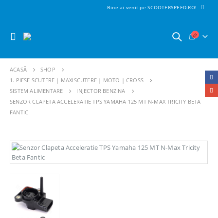
Bine ai venit pe SCOOTERSPEED.RO!
ACASĂ
SHOP
1. PIESE SCUTERE | MAXISCUTERE | MOTO | CROSS
SISTEM ALIMENTARE
INJECTOR BENZINA
SENZOR CLAPETA ACCELERATIE TPS YAMAHA 125 MT N-MAX TRICITY BETA
FANTIC