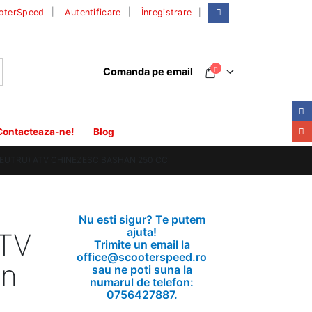
|
oterSpeed
Autentificare
Înregistrare
Comanda pe email
Contacteaza-ne!
Blog
NEUTRU) ATV CHINEZESC BASHAN 250 CC
Nu esti sigur? Te putem
ajuta!
ATV
Trimite un email la
office@scooterspeed.ro
an
sau ne poti suna la
numarul de telefon:
0756427887.