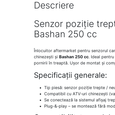
Descriere
Senzor poziție trep
Bashan 250 cc
Înlocuitor aftermarket pentru senzorul ca
chinezești și
Bashan 250 cc
. Ideal pentr
pornirii în treaptă. Ușor de montat și com
Specificații generale:
Tip piesă: senzor poziție trepte / ne
Compatibil cu ATV-uri chinezești (va
Se conectează la sistemul afișaj trep
Plug-&-play – se montează fără modi