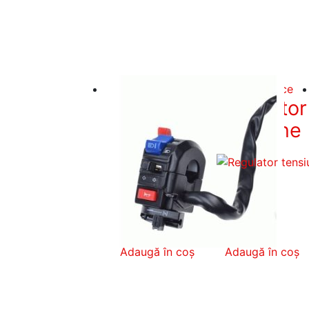
Piese Electrice
Piese Electrice
Bloc
Regulator
Comenzi
Tensiune
ATV
Bashan
Shineray
200
XY250cc
250cc
135,00
lei
50,00
lei
Adaugă în coș
Adaugă în coș