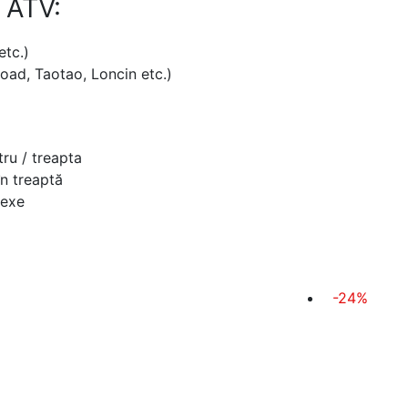
 ATV:
etc.)
road, Taotao, Loncin etc.)
tru / treapta
în treaptă
lexe
-24%