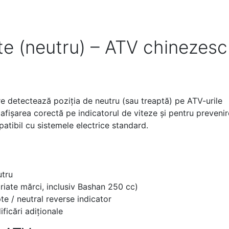
te (neutru) – ATV chinezesc
re detectează poziția de neutru (sau treaptă) pe ATV-urile
u afișarea corectă pe indicatorul de viteze și pentru preveni
patibil cu sistemele electrice standard.
utru
riate mărci, inclusiv Bashan 250 cc)
te / neutral reverse indicator
ficări adiționale