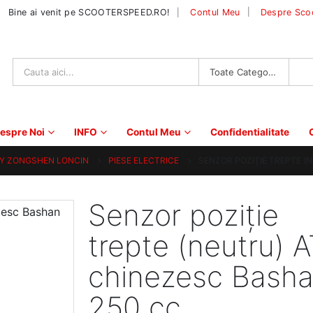
|
Bine ai venit pe SCOOTERSPEED.RO!
Contul Meu
Despre Sco
Toate Categoriile
espre Noi
INFO
Contul Meu
Confidentialitate
Y ZONGSHEN LONCIN
PIESE ELECTRICE
SENZOR POZIȚIE TREPTE (
Senzor poziție
trepte (neutru) 
chinezesc Bash
250 cc