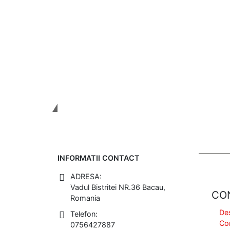
Tinem Legatura
INFORMATII CONTACT
ADRESA:
Vadul Bistritei NR.36 Bacau,
CO
Romania
De
Telefon:
Co
0756427887