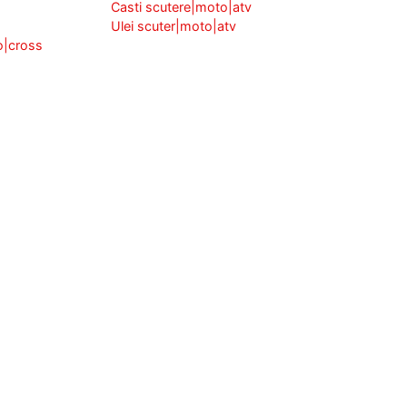
Casti scutere|moto|atv
Ulei scuter|moto|atv
o|cross