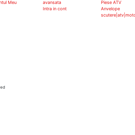
ntul Meu
avansata
Piese ATV
Intra in cont
Anvelope
scutere|atv|mot
ved