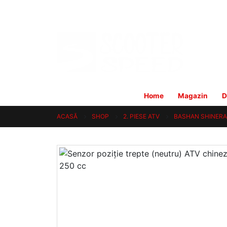
Home
Magazin
D
ACASĂ
SHOP
2. PIESE ATV
BASHAN SHINERA