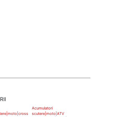
Adaugă în coș
RII
Acumulatori
tere|moto|cross
scutere|moto|ATV