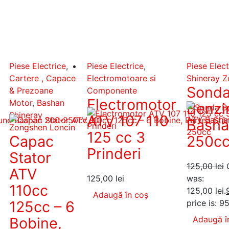
Piese Electrice
,
Piese Electrice
,
Piese Elect
Cartere , Capace
Electromotoare si
Shineray Z
Sond
& Prezoane
Componente
Electromotor
Motor
,
Bashan
Benzi
Shineray
ATV 107 110
Basha
Zongshen Loncin
125 cc 3
Capac
250c
Prinderi
Stator
125,00
lei
ATV
125,00
lei
was:
110cc
125,00 lei.
Adaugă în coș
125cc – 6
price is: 95
Bobine,
Adaugă î