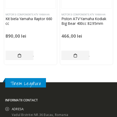
MOTOR SI COMPONENTE ATV YAMAHA
MOTOR SI COMPONENTE ATV YAMAHA
Kit biela Yamaha Raptor 660
Piston ATV Yamaha Kodiak
cc
Big Bear 400cc 82.95mm
890,00
lei
466,00
lei
ADAUGĂ ÎN COȘ
ADAUGĂ ÎN COȘ
Tinem Legatura
INFORMATII CONTACT
ADRESA:
Vadul Bistritei NR.36 Bacau, Romania