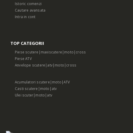
Istoric comenzi
Cautare avansata
Intra in cont
TOP CATEGORII
Piese scutere|maxiscutere|moto|cross
Piese ATV
Anvelope scutere|atv|moto|cross
Acumulatori scutere|moto|ATV
Casti scutere|moto|atv
Ulei scuter|moto|atv