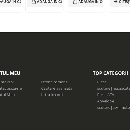
DAUGĂ ÎN COȘ
ADAUGĂ ÎN COȘ
ADAUGĂ ÎN COȘ
CITEȘ
TUL MEU
TOP CATEGORII
pre Noi
Istoric comenzi
Piese
tacteaza-ne
Cautare avansata
scutere|maxiscut
ntul Meu
Intra in cont
Piese ATV
Anvelope
scutere|atv|moto