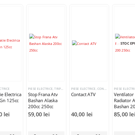
STOC EP
CTRICE
PIESE ELECTRICE
,
TRIPLE STOP FRANA
PIESE ELECTRICE
,
BASHAN SHINERAY ZONGSHEN L
,
CONTACTE PORNIRE
PIESE ELECTR
ie Electrica
Stop Frana Atv
Contact ATV
Ventilator
 Gn 125cc
Bashan Alaska
Radiator 
200cc 250cc
Bashan 2
250cc
00
lei
59,00
lei
40,00
lei
85,00
le