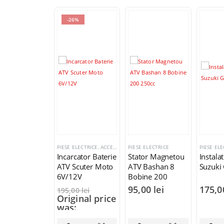
24%
-26%
 ELECTRICE
HAN SHINERAY ZONGSHEN LONCIN
,
BASHAN SHINERAY ZONGSHEN LONCIN
PIESE ELECTRICE
,
ACCESORII MOTO
PIESE ELECTRICE
,
ACCESORII ATV
PIESE ELE
da Benzina
Incarcator Baterie
Stator Magnetou
Instalat
 Bashan 200
ATV Scuter Moto
ATV Bashan 8
Suzuki
cc
6V/12V
Bobine 200
250cc
95,00
lei
175,
,00
lei
195,00
lei
ginal price
Original price
s:
was:
,00 lei.
195,00 lei.