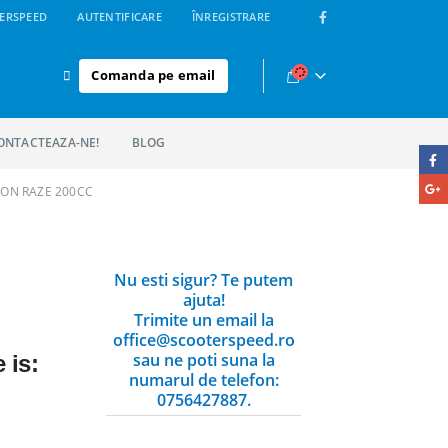
ERSPEED
AUTENTIFICARE
ÎNREGISTRARE
Comanda pe email
ONTACTEAZA-NE!
BLOG
TON RAZE 200CC
Nu esti sigur? Te putem
ajuta!
Trimite un email la
office@scooterspeed.ro
sau ne poti suna la
 is:
numarul de telefon:
0756427887.