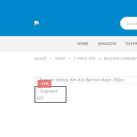
HOME
MAGAZIN
DESPR
ACASĂ
SHOP
2. PIESE ATV
BASHAN SHINERA
-13%