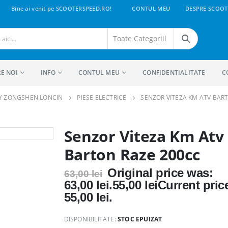
Bine ai venit pe SCOOTERSPEED.RO!
CONTUL MEU
DESPRE SCOOT
E NOI
INFO
CONTUL MEU
CONFIDENTIALITATE
C
Y ZONGSHEN LONCIN
PIESE ELECTRICE
SENZOR VITEZA KM ATV BAR
Senzor Viteza Km Atv
Barton Raze 200cc
Original price was:
63,00
lei
63,00 lei.
55,00
lei
Current price
55,00 lei.
DISPONIBILITATE:
STOC EPUIZAT