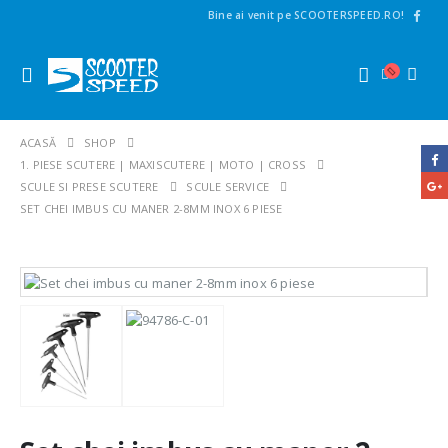
Bine ai venit pe SCOOTERSPEED.RO!
ACASĂ
SHOP
1. PIESE SCUTERE | MAXISCUTERE | MOTO | CROSS
SCULE SI PRESE SCUTERE
SCULE SERVICE
SET CHEI IMBUS CU MANER 2-8MM INOX 6 PIESE