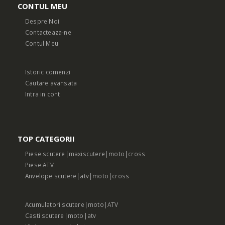
CONTUL MEU
Despre Noi
Contacteaza-ne
Contul Meu
Istoric comenzi
Cautare avansata
Intra in cont
TOP CATEGORII
Piese scutere|maxiscutere|moto|cross
Piese ATV
Anvelope scutere|atv|moto|cross
Acumulatori scutere|moto|ATV
Casti scutere|moto|atv