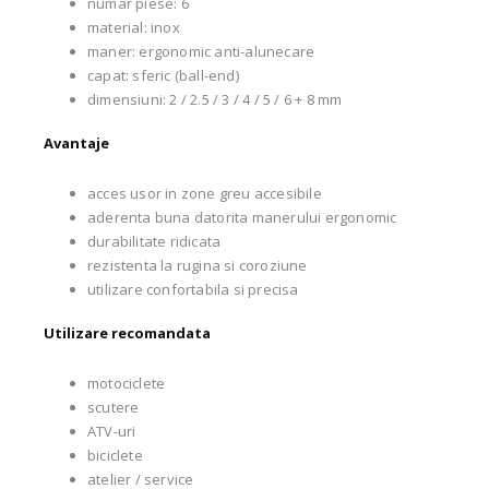
numar piese: 6
material: inox
maner: ergonomic anti-alunecare
capat: sferic (ball-end)
dimensiuni: 2 / 2.5 / 3 / 4 / 5 / 6 + 8 mm
Avantaje
acces usor in zone greu accesibile
aderenta buna datorita manerului ergonomic
durabilitate ridicata
rezistenta la rugina si coroziune
utilizare confortabila si precisa
Utilizare recomandata
motociclete
scutere
ATV-uri
biciclete
atelier / service