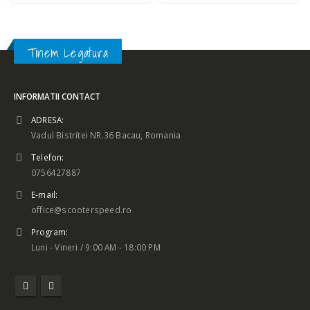
Tinem Legatura
INFORMATII CONTACT
ADRESA:
Vadul Bistritei NR.36 Bacau, Romania
Telefon:
0756427887
E-mail:
office@scooterspeed.ro
Program:
Luni - Vineri / 9:00 AM - 18:00 PM