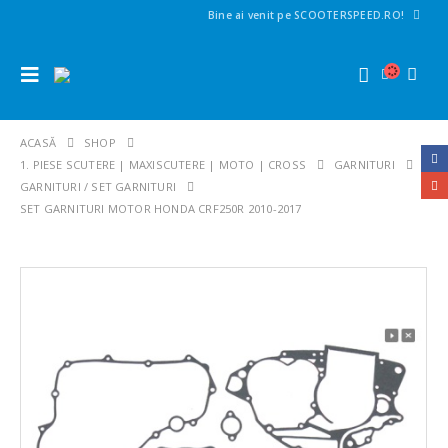
Bine ai venit pe SCOOTERSPEED.RO!
ACASĂ
SHOP
1. PIESE SCUTERE | MAXISCUTERE | MOTO | CROSS
GARNITURI
GARNITURI / SET GARNITURI
SET GARNITURI MOTOR HONDA CRF250R 2010-2017