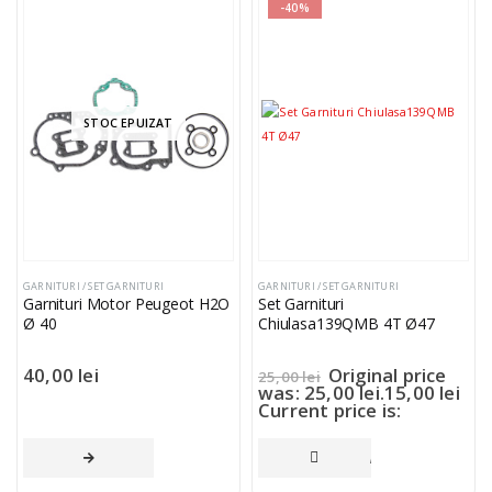
-40%
STOC EPUIZAT
GARNITURI / SET GARNITURI
GARNITURI / SET GARNITURI
Garnituri Motor Peugeot H2O
Set Garnituri
Ø 40
Chiulasa139QMB 4T Ø47
40,00
lei
Original price
25,00
lei
was: 25,00 lei.
15,00
lei
Current price is:
15,00 lei.
CITEȘTE MAI MULT
ADAUGĂ ÎN COȘ