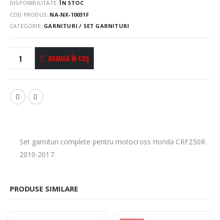
DISPONIBILITATE:
ÎN STOC
COD PRODUS:
NA-NX-10031F
CATEGORIE:
GARNITURI / SET GARNITURI
ADAUGĂ ÎN COȘ
Set garnituri complete pentru motocross Honda CRF250R
2010-2017.
PRODUSE SIMILARE