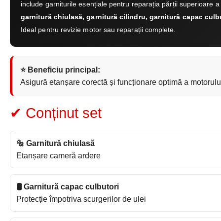
include garniturile esențiale pentru reparația părții superioare a
garnitură chiulasă, garnitură cilindru, garnitură capac culbu
Ideal pentru revizie motor sau reparații complete.
⭐ Beneficiu principal:
Asigură etanșare corectă și funcționare optimă a motorulu
✔ Conținut set
🔩 Garnitură chiulasă
Etanșare cameră ardere
🛢 Garnitură capac culbutori
Protecție împotriva scurgerilor de ulei