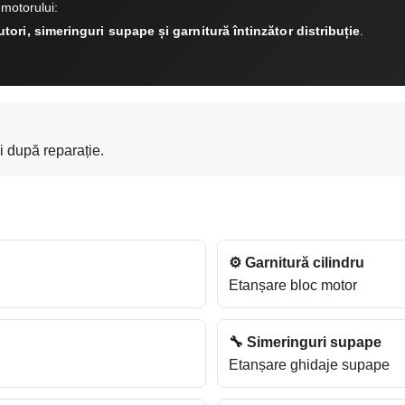
 motorului:
tori, simeringuri supape și garnitură întinzător distribuție
.
i după reparație.
⚙️ Garnitură cilindru
Etanșare bloc motor
🔧 Simeringuri supape
Etanșare ghidaje supape