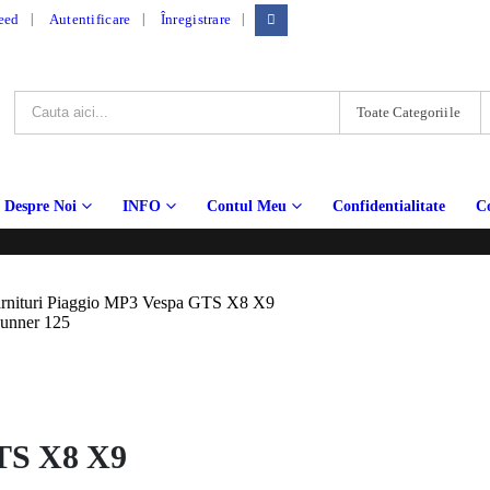
|
eed
Autentificare
Înregistrare
Toate Categoriile
Despre Noi
INFO
Contul Meu
Confidentialitate
C
GTS X8 X9