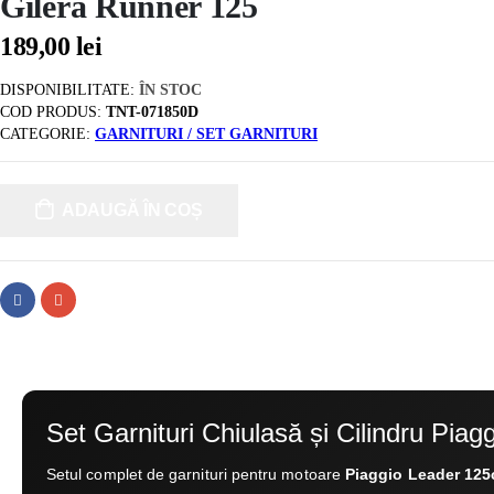
Gilera Runner 125
189,00
lei
DISPONIBILITATE:
ÎN STOC
COD PRODUS:
TNT-071850D
CATEGORIE:
GARNITURI / SET GARNITURI
ADAUGĂ ÎN COȘ
Set Garnituri Chiulasă și Cilindru Piagg
Setul complet de garnituri pentru motoare
Piaggio Leader 125