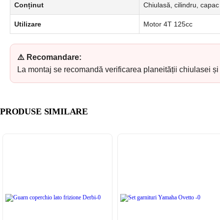
Conținut
Chiulasă, cilindru, capac
Utilizare
Motor 4T 125cc
⚠️ Recomandare:
La montaj se recomandă verificarea planeității chiulasei și î
PRODUSE SIMILARE