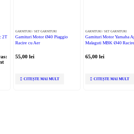
GARNITURI / SET GARNITURI
GARNITURI / SET GARNITURI
c 2T
Garnituri Motor Ø40 Piaggio
Garnituri Motor Yamaha Ap
Racire cu Aer
Malaguti MBK Ø40 Racire
was:
55,00
lei
65,00
lei
nt
CITEȘTE MAI MULT
CITEȘTE MAI MULT