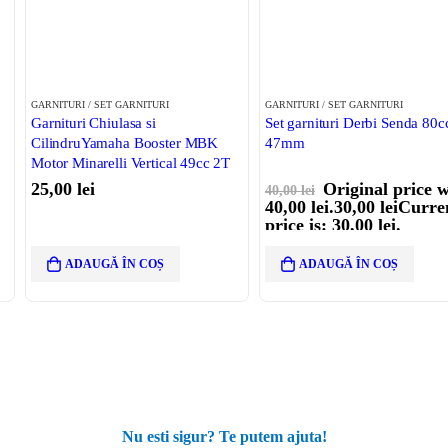
GARNITURI / SET GARNITURI
GARNITURI / SET GARNITURI
Garnituri Chiulasa si
Set garnituri Derbi Senda 80c
CilindruYamaha Booster MBK
47mm
Motor Minarelli Vertical 49cc 2T
aer
25,00
lei
Original price 
40,00
lei
40,00 lei.
30,00
lei
Curre
price is: 30,00 lei.
ADAUGĂ ÎN COȘ
ADAUGĂ ÎN COȘ
Nu esti sigur? Te putem ajuta!