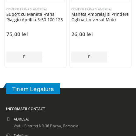
COMENZI FRANA SI AMBREIAJ
COMENZI FRANA SI AMBREIAJ
Suport cu Maneta Frana
Maneta Ambreiaj si Prindere
Piaggio Aprillia Sr50 100 125
Oglina Universal Moto
75,00
lei
26,00
lei
COȘ
ADAUGĂ ÎN COȘ
ADAUGĂ ÎN COȘ
Tinem Legatura
INFORMATII CONTACT
ADRESA:
Vadul Bistritei NR.36 Bacau, Romania
Telefon: