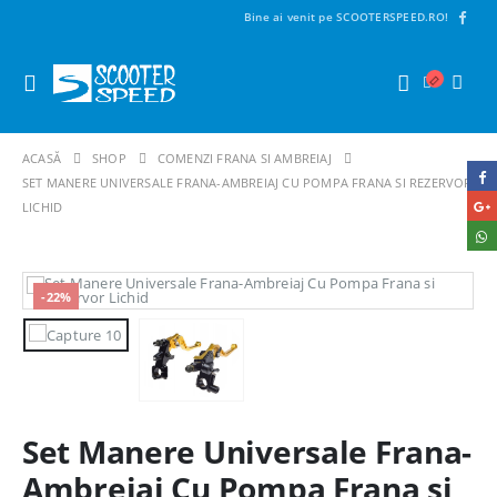
Bine ai venit pe SCOOTERSPEED.RO!
ACASĂ
SHOP
COMENZI FRANA SI AMBREIAJ
SET MANERE UNIVERSALE FRANA-AMBREIAJ CU POMPA FRANA SI REZERVOR
LICHID
-22%
Set Manere Universale Frana-
Ambreiaj Cu Pompa Frana si