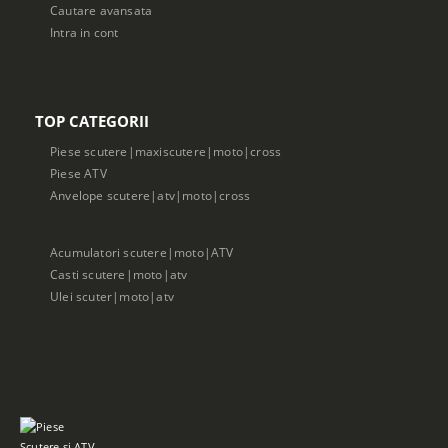
Cautare avansata
Intra in cont
TOP CATEGORII
Piese scutere|maxiscutere|moto|cross
Piese ATV
Anvelope scutere|atv|moto|cross
Acumulatori scutere|moto|ATV
Casti scutere|moto|atv
Ulei scuter|moto|atv