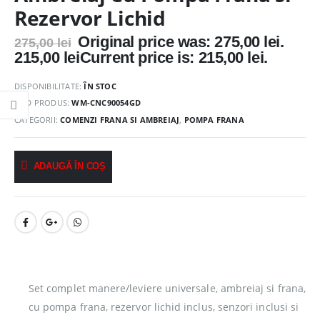
Rezervor Lichid
Original price was: 275,00 lei.
275,00
lei
215,00
lei
Current price is: 215,00 lei.
DISPONIBILITATE:
ÎN STOC
COD PRODUS:
WM-CNC90054GD
CATEGORII:
COMENZI FRANA SI AMBREIAJ
,
POMPA FRANA
ADAUGĂ ÎN COȘ
Set complet manere/leviere universale, ambreiaj si frana,
cu pompa frana, rezervor lichid inclus, senzori inclusi si