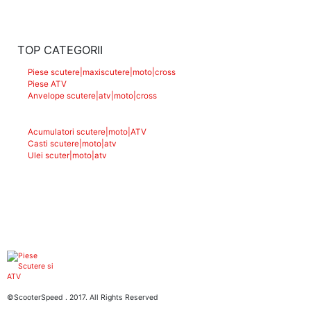
TOP CATEGORII
Piese scutere|maxiscutere|moto|cross
Piese ATV
Anvelope scutere|atv|moto|cross
Acumulatori scutere|moto|ATV
Casti scutere|moto|atv
Ulei scuter|moto|atv
©ScooterSpeed . 2017. All Rights Reserved