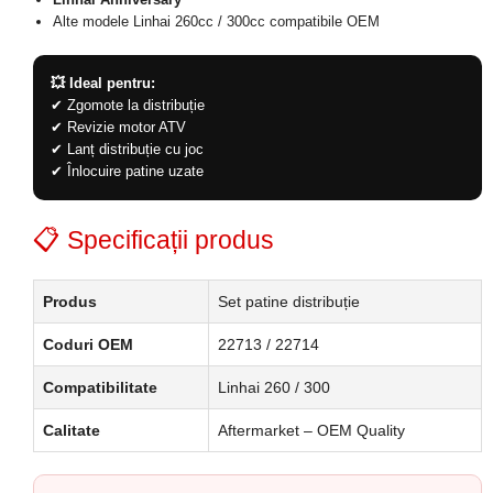
Alte modele Linhai 260cc / 300cc compatibile OEM
💥 Ideal pentru:
✔ Zgomote la distribuție
✔ Revizie motor ATV
✔ Lanț distribuție cu joc
✔ Înlocuire patine uzate
📋 Specificații produs
Produs
Set patine distribuție
Coduri OEM
22713 / 22714
Compatibilitate
Linhai 260 / 300
Calitate
Aftermarket – OEM Quality