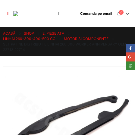
Comanda pe email
ACASĂ
SHOP
2. PIESE ATV
LINHAI 260-300-400-500 CC
MOTOR SI COMPONENTE
SET PATINE DISTRIBUTIE LINHAI 260 300 WORKER ANNIVERSARY OEM
22713 22714