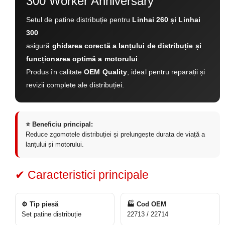
300 Worker Anniversary
Setul de patine distribuție pentru
Linhai 260 și Linhai
300
asigură
ghidarea corectă a lanțului de distribuție și
funcționarea optimă a motorului
.
Produs în calitate
OEM Quality
, ideal pentru reparații și
revizii complete ale distribuției.
⭐ Beneficiu principal:
Reduce zgomotele distribuției și prelungește durata de viață a
lanțului și motorului.
✔ Caracteristici principale
⚙️ Tip piesă
🏭 Cod OEM
Set patine distribuție
22713 / 22714