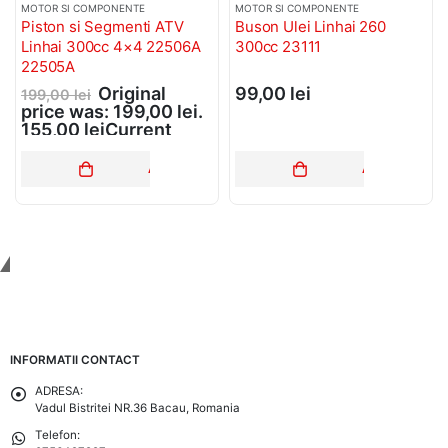
MOTOR SI COMPONENTE
MOTOR SI COMPONENTE
Buson Ulei Linhai 260
Pompa Benzina Atv Linhai
300cc 23111
260 300cc
99,00
lei
95,00
lei
N COȘ
ADAUGĂ ÎN COȘ
ADAUGĂ ÎN C
Tinem Legatura
INFORMATII CONTACT
ADRESA:
Vadul Bistritei NR.36 Bacau, Romania
Telefon: