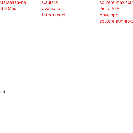
ntacteaza-ne
Cautare
scutere|maxiscu
ntul Meu
avansata
Piese ATV
Intra in cont
Anvelope
scutere|atv|mot
ved