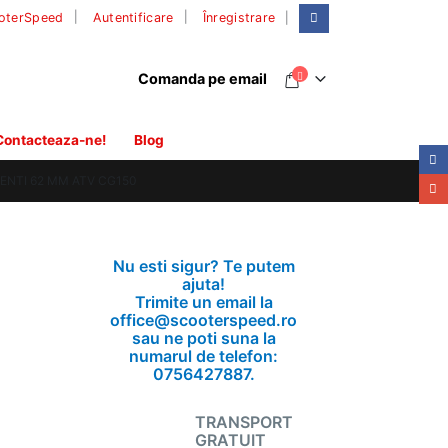
|
oterSpeed
Autentificare
Înregistrare
Comanda pe email
Contacteaza-ne!
Blog
ENTI 62 MM ATV CG150
Nu esti sigur? Te putem
ajuta!
Trimite un email la
office@scooterspeed.ro
sau ne poti suna la
numarul de telefon:
0756427887.
TRANSPORT
GRATUIT