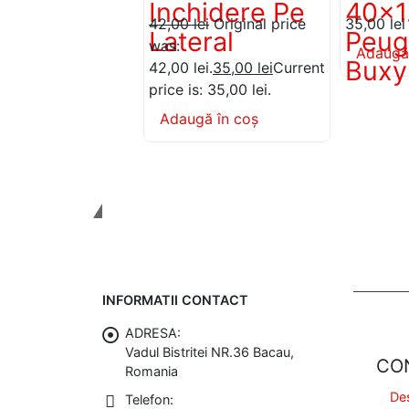
Inchidere Pe
40×
42,00
lei
Original price
35,00
lei
Lateral
Peug
was:
Adaugă
Buxy
42,00 lei.
35,00
lei
Current
price is: 35,00 lei.
Adaugă în coș
Tinem Legatura
INFORMATII CONTACT
ADRESA:
Vadul Bistritei NR.36 Bacau,
CO
Romania
De
Telefon: