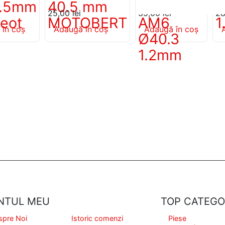
1.5mm
40.5 mm
Minarelli
2
25,00
lei
35,00
lei
2
eot
MOTOBERT
AM6
1
 în coș
Adaugă în coș
Adaugă în coș
Ø40.3
1.2mm
NTUL MEU
TOP CATEGO
spre Noi
Istoric comenzi
Piese