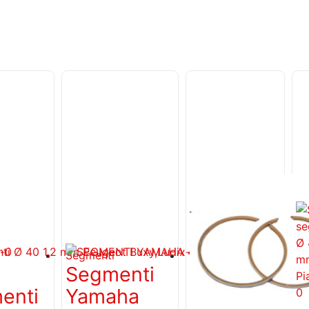
i
Segmenti
Segmenti
Se
Segmenti
Set
S
enti
Yamaha
segmenti
P