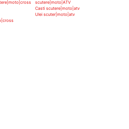
tere|moto|cross
scutere|moto|ATV
Casti scutere|moto|atv
Ulei scuter|moto|atv
o|cross