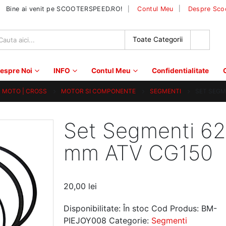
|
Bine ai venit pe SCOOTERSPEED.RO!
Contul Meu
Despre Sco
espre Noi
INFO
Contul Meu
Confidentialitate
 | MOTO | CROSS
MOTOR SI COMPONENTE
SEGMENTI
SET SEGM
Set Segmenti 62
mm ATV CG150
20,00
lei
Disponibilitate:
În stoc
Cod Produs:
BM-
PIEJOY008
Categorie:
Segmenti