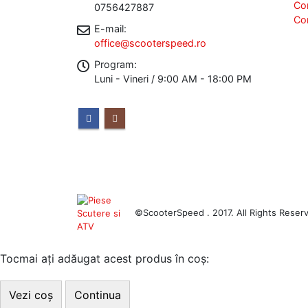
Co
0756427887
Co
E-mail:
office@scooterspeed.ro
Program:
Luni - Vineri / 9:00 AM - 18:00 PM
©ScooterSpeed . 2017. All Rights Reser
Tocmai ați adăugat acest produs în coș:
Vezi coș
Continua