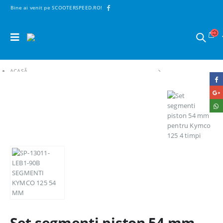
Bine ai venit pe SCOOTERSPEED.RO!
ACASĂ
SHOP
1. PIESE SCUTERE | MAXISCUTERE | MOTO | CROSS
MOTOR SI COMPONENTE
SEGMENTI
SET SEGMENTI PISTON 54 MM PENTRU KYMCO 125 4 TIMPI
Set segmenti piston 54 mm