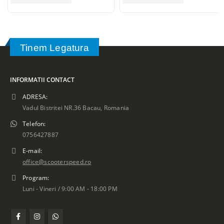
Tinem Legatura
INFORMATII CONTACT
ADRESA:
Vadul Bistritei NR.36 Bacau, Romania
Telefon:
0756427887
E-mail:
office@scooterspeed.ro
Program:
Luni - Vineri / 9:00 AM - 18:00 PM