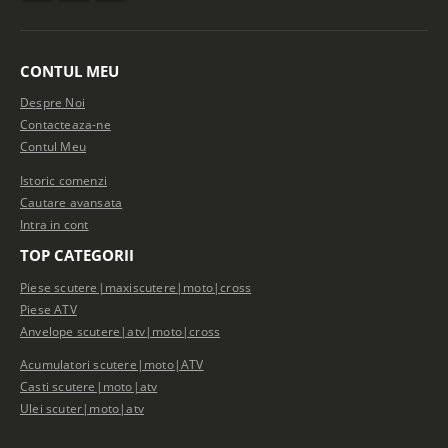
CONTUL MEU
Despre Noi
Contacteaza-ne
Contul Meu
Istoric comenzi
Cautare avansata
Intra in cont
TOP CATEGORII
Piese scutere|maxiscutere|moto|cross
Piese ATV
Anvelope scutere|atv|moto|cross
Acumulatori scutere|moto|ATV
Casti scutere|moto|atv
Ulei scuter|moto|atv