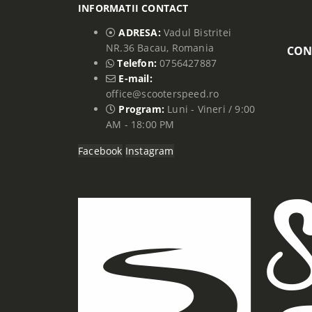
INFORMATII CONTACT
ADRESA:
Vadul Bistritei
NR.36 Bacau, Romania
CON
Telefon:
0756427887
E-mail:
office@scooterspeed.ro
Program:
Luni - Vineri / 9:00
AM - 18:00 PM
Facebook
Instagram