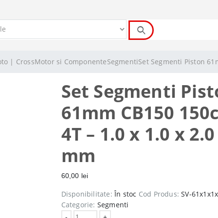
oto | Cross
Motor si Componente
Segmenti
Set Segmenti Piston 61
Set Segmenti Pis
61mm CB150 150
4T – 1.0 x 1.0 x 2.0
mm
60,00
lei
Disponibilitate:
În stoc
Cod Produs:
SV-61x1x1
Categorie:
Segmenti
-
+