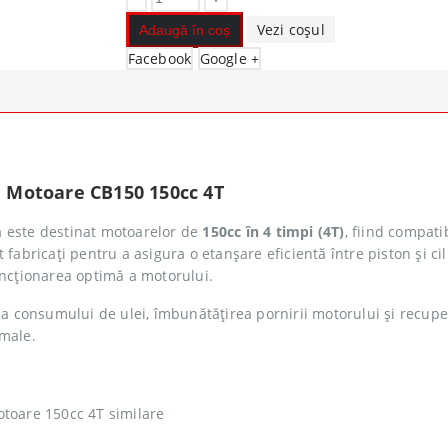
Vezi coșul
Adaugă în coș
Facebook
Google +
 Motoare CB150 150cc 4T
m
este destinat motoarelor de
150cc în 4 timpi (4T)
, fiind compati
 fabricați pentru a asigura o etanșare eficientă între piston și ci
uncționarea optimă a motorului.
ea consumului de ulei, îmbunătățirea pornirii motorului și recup
rmale.
otoare 150cc 4T similare