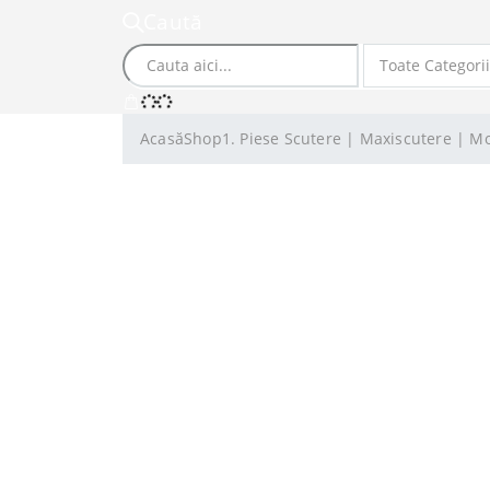
Caută
Acasă
Shop
1. Piese Scutere | Maxiscutere | M