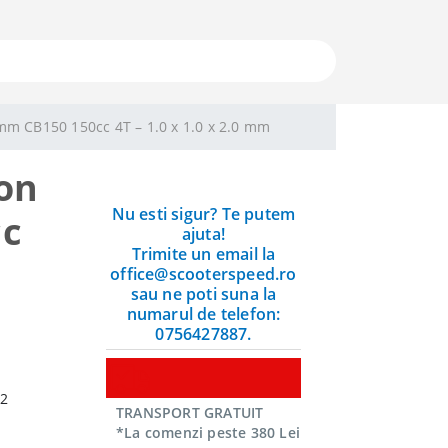
mm CB150 150cc 4T – 1.0 x 1.0 x 2.0 mm
ton
Nu esti sigur? Te putem
cc
ajuta!
Trimite un email la
office@scooterspeed.ro
sau ne poti suna la
numarul de telefon:
0756427887.
x2
TRANSPORT GRATUIT
*La comenzi peste 380 Lei