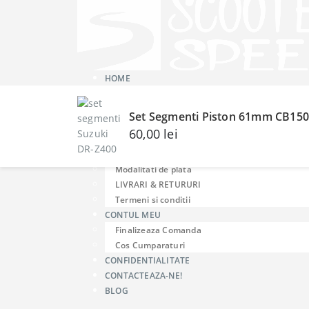
HOME
MAGAZIN
DESPRE NOI
Set Segmenti Piston 61mm CB150 1
Despre ScooterSpeed
60,00
lei
GHID MARIMI Casti
INFO
Modalitati de plata
LIVRARI & RETURURI
Termeni si conditii
CONTUL MEU
Finalizeaza Comanda
Cos Cumparaturi
CONFIDENTIALITATE
CONTACTEAZA-NE!
BLOG