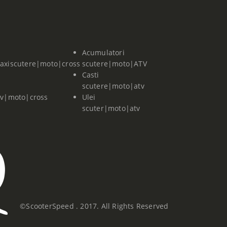
Acumulatori
axiscutere|moto|cross
scutere|moto|ATV
Casti
scutere|moto|atv
tv|moto|cross
Ulei
scuter|moto|atv
©ScooterSpeed . 2017. All Rights Reserved