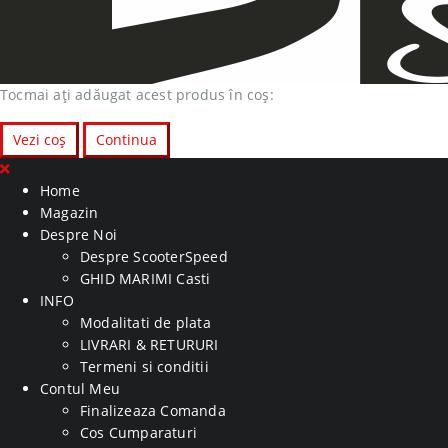
Tocmai ați adăugat acest produs în coș:
Vezi coș
Continua
Home
Magazin
Despre Noi
Despre ScooterSpeed
GHID MARIMI Casti
INFO
Modalitati de plata
LIVRARI & RETURURI
Termeni si conditii
Contul Meu
Finalizeaza Comanda
Cos Cumparaturi