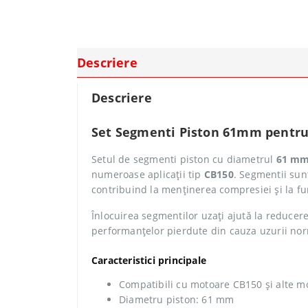
Descriere
Descriere
Set Segmenti Piston 61mm pentru
Setul de segmenti piston cu diametrul
61 m
numeroase aplicații tip
CB150
. Segmentii sunt
contribuind la menținerea compresiei și la f
Înlocuirea segmentilor uzați ajută la reducer
performanțelor pierdute din cauza uzurii no
Caracteristici principale
Compatibili cu motoare CB150 și alte m
Diametru piston: 61 mm