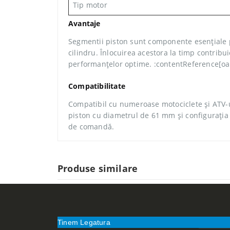
Tip motor
Avantaje
Segmentii piston sunt componente esențiale pe
cilindru. Înlocuirea acestora la timp contribu
performanțelor optime. :contentReference[oai
Compatibilitate
Compatibil cu numeroase motociclete și ATV-u
piston cu diametrul de 61 mm și configurația
de comandă.
Produse similare
Tinem Legatura