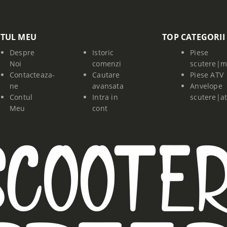
TUL MEU
TOP CATEGORII
Despre
Istoric
Piese
Noi
comenzi
scutere|m
Contacteaza-
Cautare
Piese ATV
ne
avansata
Anvelope
Contul
Intra in
scutere|a
Meu
cont