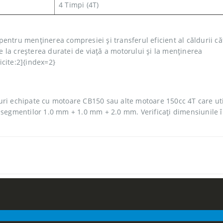
4 Timpi (4T)
ntru menținerea compresiei și transferul eficient al căldurii că
ie la creșterea duratei de viață a motorului și la menținerea
cite:2]{index=2}
ri echipate cu motoare CB150 sau alte motoare 150cc 4T care uti
 segmentilor 1.0 mm + 1.0 mm + 2.0 mm. Verificați dimensiunile 