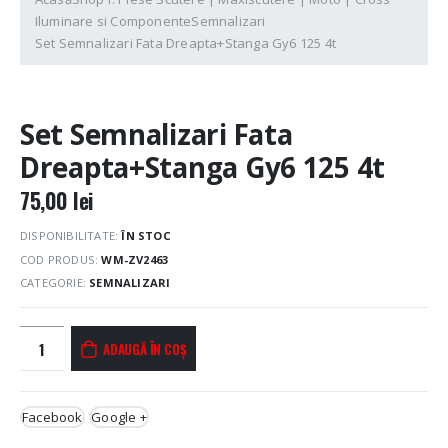
Iluminare si Componente
Semnalizari
Set Semnalizari Fata Dreapta+Stanga Gy6 125 4t
Set Semnalizari Fata
Dreapta+Stanga Gy6 125 4t
75,00
lei
DISPONIBILITATE:
ÎN STOC
COD PRODUS:
WM-ZV2463
CATEGORIE:
SEMNALIZARI
ADAUGĂ ÎN COȘ
Facebook
Google +