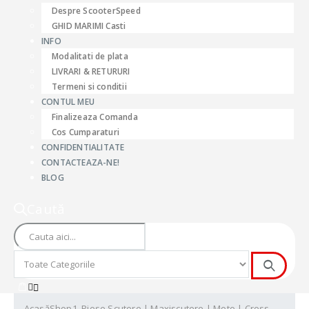
Despre ScooterSpeed
GHID MARIMI Casti
INFO
Modalitati de plata
LIVRARI & RETURURI
Termeni si conditii
CONTUL MEU
Finalizeaza Comanda
Cos Cumparaturi
CONFIDENTIALITATE
CONTACTEAZA-NE!
BLOG
Caută
Acasă
Shop
1. Piese Scutere | Maxiscutere | Moto | Cross