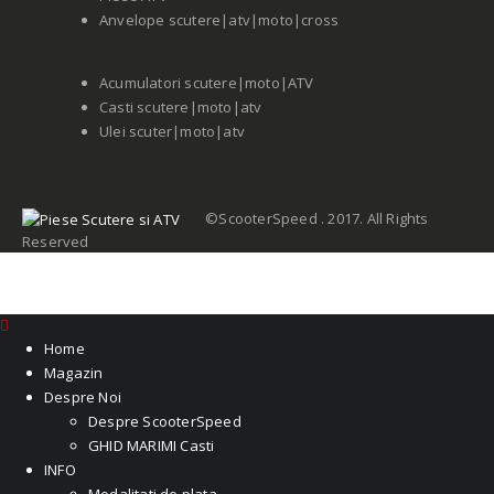
Anvelope scutere|atv|moto|cross
Acumulatori scutere|moto|ATV
Casti scutere|moto|atv
Ulei scuter|moto|atv
©ScooterSpeed . 2017. All Rights
Reserved
Home
Magazin
Despre Noi
Despre ScooterSpeed
GHID MARIMI Casti
INFO
Modalitati de plata