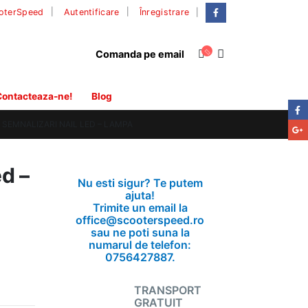
|
oterSpeed
Autentificare
Înregistrare
Comanda pe email
ontacteaza-ne!
Blog
 SEMNALIZARI NAIL LED – LAMPA
ed –
Nu esti sigur? Te putem
ajuta!
Trimite un email la
office@scooterspeed.ro
sau ne poti suna la
numarul de telefon:
0756427887.
TRANSPORT
GRATUIT