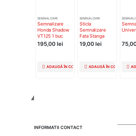
SEMNALIZARI
SEMNALIZARI
SEMNALI
Semnalizare
Sticla
Semnal
Honda Shadow
Semnalizare
Univer
VT125 1 buc
Fata Stanga
Typhoon 49cc
195,00
lei
19,00
lei
75,0
ADAUGĂ ÎN COȘ
ADAUGĂ ÎN COȘ
AD
Tinem Legatura
INFORMATII CONTACT