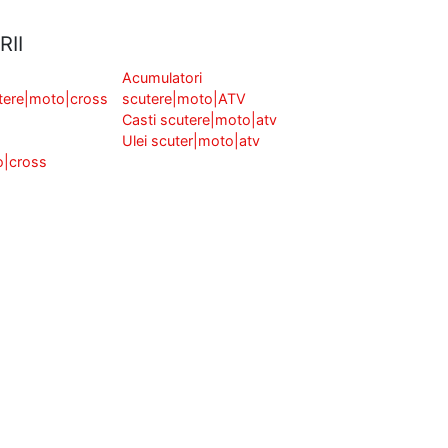
RII
Acumulatori
tere|moto|cross
scutere|moto|ATV
Casti scutere|moto|atv
Ulei scuter|moto|atv
o|cross