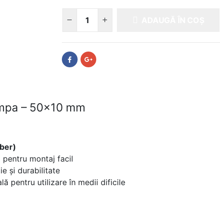
ADAUGĂ ÎN COȘ
Lampa – 50×10 mm
ber)
 pentru montaj facil
e și durabilitate
lă pentru utilizare în medii dificile