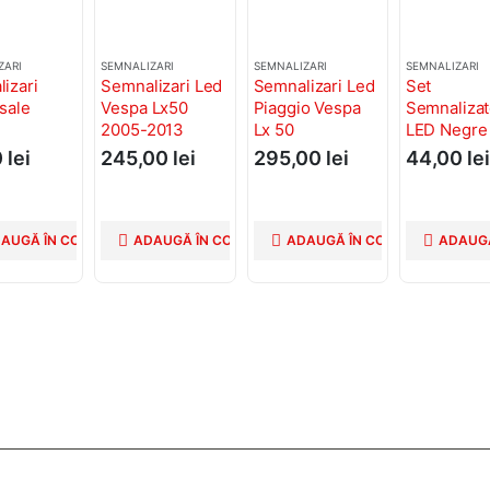
ZARI
SEMNALIZARI
SEMNALIZARI
SEMNALIZARI
izari
Semnalizari Led
Semnalizari Led
Set
sale
Vespa Lx50
Piaggio Vespa
Semnalizat
2005-2013
Lx 50
LED Negre 
LED-uri și 
0
lei
245,00
lei
295,00
lei
44,00
lei
Transparen
AUGĂ ÎN COȘ
ADAUGĂ ÎN COȘ
ADAUGĂ ÎN COȘ
ADAUGĂ