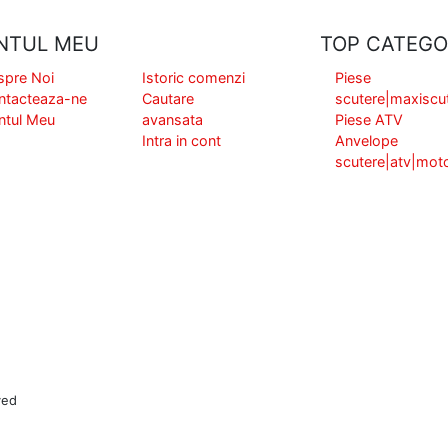
NTUL MEU
TOP CATEGO
spre Noi
Istoric comenzi
Piese
ntacteaza-ne
Cautare
scutere|maxiscu
ntul Meu
avansata
Piese ATV
Intra in cont
Anvelope
scutere|atv|mot
ved