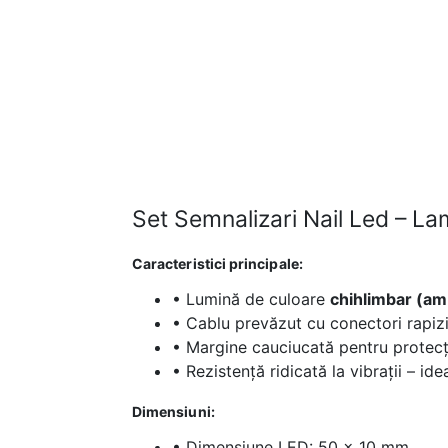
Set Semnalizari Nail Led – 
Caracteristici principale:
• Lumină de culoare
chihlimbar (am
• Cablu prevăzut cu conectori rapizi
• Margine cauciucată pentru protecți
• Rezistență ridicată la vibrații – idea
Dimensiuni:
• Dimensiune LED: 50 x 10 mm