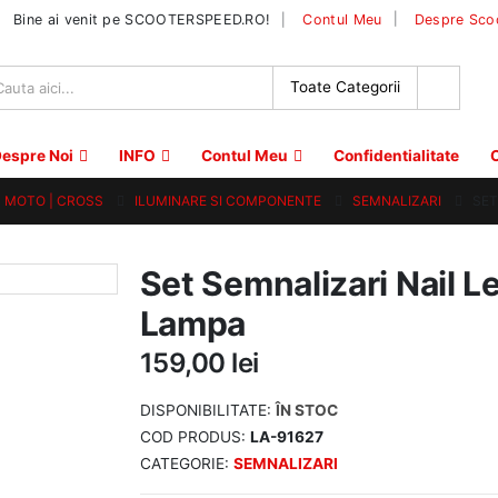
|
Bine ai venit pe SCOOTERSPEED.RO!
Contul Meu
Despre Sco
espre Noi
INFO
Contul Meu
Confidentialitate
C
 | MOTO | CROSS
ILUMINARE SI COMPONENTE
SEMNALIZARI
SET
Set Semnalizari Nail L
Lampa
159,00
lei
DISPONIBILITATE:
ÎN STOC
COD PRODUS:
LA-91627
CATEGORIE:
SEMNALIZARI