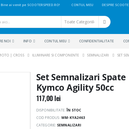
Bine ai venit pe SCOOTERSPEED.RO!
CONTUL MEU
DESPRE SCOOTE
RE NOI
INFO
CONTUL MEU
CONFIDENTIALITATE
CO
 MOTO | CROSS
ILUMINARE SI COMPONENTE
SEMNALIZARI
SET SE
Set Semnalizari Spate
Kymco Agility 50cc
117,00
lei
DISPONIBILITATE:
ÎN STOC
COD PRODUS:
WM-KYA2463
CATEGORIE:
SEMNALIZARI