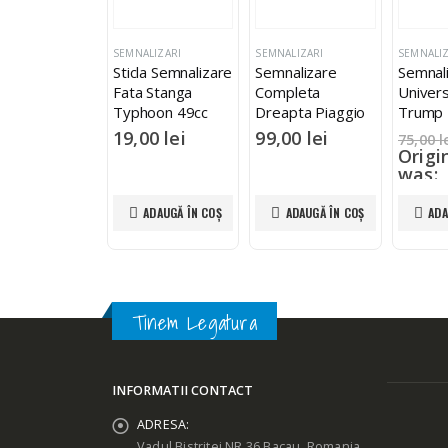
SEMNALIZARI
SEMNALIZARI
SEMNALIZ
Sticla Semnalizare
Semnalizare
Semnal
Fata Stanga
Completa
Univer
Typhoon 49cc
Dreapta Piaggio
Trump
Liberty 50cc
19,00
lei
99,00
lei
75,00
l
125cc 5847796
Origi
was:
75,00 
70,0
ADAUGĂ ÎN COȘ
ADAUGĂ ÎN COȘ
ADA
Curre
is: 70
Tinem Legatura
INFORMATII CONTACT
ADRESA:
Vadul Bistritei NR.36 Bacau, Romania