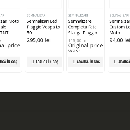
ARI
SEMNALIZARI
SEMNALIZARI
SEMNALIZARI
izari Moto
Semnalizari Led
Semnalizare
Semnalizar
sale
Piaggio Vespa Lx
Completa Fata
Custom L
 TNT
50
Stanga Piaggio
Moto
Zip 1996 2013
295,00
lei
94,00
le
ei
115,00
lei
nal price
Original price
was:
lei.
115,00 lei.
0
lei
90,00
lei
UGĂ ÎN COȘ
ADAUGĂ ÎN COȘ
ADAUGĂ ÎN COȘ
ADAUGĂ
nt price
Current price
,00 lei.
is: 90,00 lei.