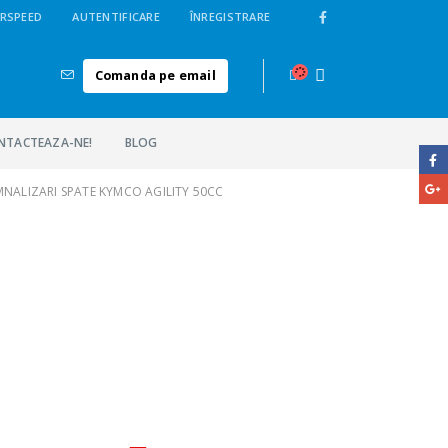
RSPEED
AUTENTIFICARE
ÎNREGISTRARE
Comanda pe email
NTACTEAZA-NE!
BLOG
MNALIZARI SPATE KYMCO AGILITY 50CC